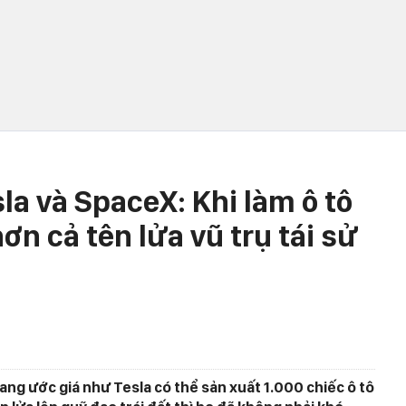
la và SpaceX: Khi làm ô tô
ơn cả tên lửa vũ trụ tái sử
ang ước giá như Tesla có thể sản xuất 1.000 chiếc ô tô