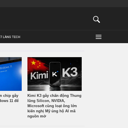
ẬT LÀNG TECH
n chip gây
Kimi K3 gây chấn động Thung
ndows 11 để
lũng Silicon, NVIDIA,
Microsoft cùng loạt ông lớn
kiến nghị Mỹ ủng hộ AI mã
nguồn mở