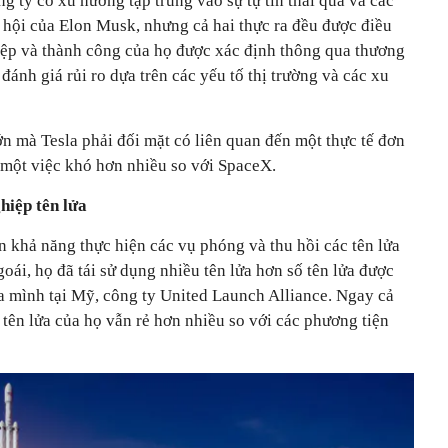
g ty có xu hướng tập trung vào sự tự tin thái quá và các
 hội của Elon Musk, nhưng cả hai thực ra đều được điều
ệp và thành công của họ được xác định thông qua thương
đánh giá rủi ro dựa trên các yếu tố thị trường và các xu
n mà Tesla phải đối mặt có liên quan đến một thực tế đơn
 một việc khó hơn nhiều so với SpaceX.
hiệp tên lửa
 khả năng thực hiện các vụ phóng và thu hồi các tên lửa
oái, họ đã tái sử dụng nhiều tên lửa hơn số tên lửa được
ủa mình tại Mỹ, công ty United Launch Alliance. Ngay cả
 tên lửa của họ vẫn rẻ hơn nhiều so với các phương tiện