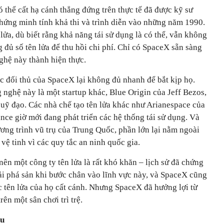
ó thể cất hạ cánh thẳng đứng trên thực tế đã được kỹ sư
ng minh tính khả thi và trình diễn vào những năm 1990.
lửa, dù biết rằng khả năng tái sử dụng là có thể, vẫn không
g đủ số tên lửa để thu hồi chi phí. Chỉ có SpaceX sẵn sàng
ghệ này thành hiện thực.
ác đối thủ của SpaceX lại không đủ nhanh để bắt kịp họ.
 nghệ này là một startup khác, Blue Origin của Jeff Bezos,
quỹ đạo. Các nhà chế tạo tên lửa khác như Arianespace của
ce giờ mới đang phát triển các hệ thống tái sử dụng. Và
ơng trình vũ trụ của Trung Quốc, phần lớn lại nằm ngoài
vệ tinh vì các quy tắc an ninh quốc gia.
nên một công ty tên lửa là rất khó khăn – lịch sử đã chứng
i phá sản khi bước chân vào lĩnh vực này, và SpaceX cũng
c tên lửa của họ cất cánh. Nhưng SpaceX đã hưởng lợi từ
rên một sân chơi trì trệ.
ầu