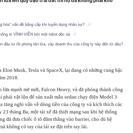
lửa lên quỹ đạo trái đất thì họ đã không phải khó
ng hóa" vấn đề bằng cấp khi tuyển dụng nhân sự?
thống trị VĨNH VIỄN bởi một robot độc tài
n đầu tư rồi phóng tên lửa, vậy doanh thu của công ty này đến từ đâu?
a Elon Musk, Tesla và SpaceX, lại đang có những cung bậc
năm 2018.
n lửa mạnh mẽ mới, Falcon Heavy, và đã phóng thành công
ại phải vật lộn để sản xuất mẫu sedan chạy điện Model 3
ia tăng nghi vấn về dòng tiền của công ty và kích thích các
 23 tháng Ba, một tài xế đã thiệt mạng sau khi hệ thống
ông đã đưa chiếc ô tô đâm thẳng vào barrier, cho dù hệ
 không có tay của lái xe đặt trên tay lái.