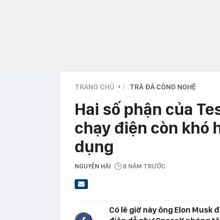
TRANG CHỦ
TRÀ ĐÁ CÔNG NGHỆ
›
Hai số phận của Tes
chạy điện còn khó h
dụng
NGUYỄN HẢI
8 NĂM TRƯỚC
Có lẽ giờ này ông Elon Musk đ