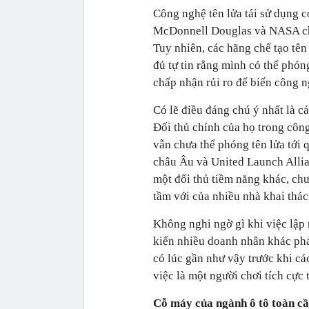
Công nghệ tên lửa tái sử dụng c
McDonnell Douglas và NASA chứ
Tuy nhiên, các hãng chế tạo tên 
đủ tự tin rằng mình có thể phón
chấp nhận rủi ro để biến công n
Có lẽ điều đáng chú ý nhất là c
Đối thủ chính của họ trong công
vẫn chưa thể phóng tên lửa tới 
châu Âu và United Launch Allian
một đối thủ tiềm năng khác, chư
tầm với của nhiều nhà khai thác 
Không nghi ngờ gì khi việc lập 
kiến nhiều doanh nhân khác phả
có lúc gần như vậy trước khi cá
việc là một người chơi tích cực t
Cỗ máy của ngành ô tô toàn c