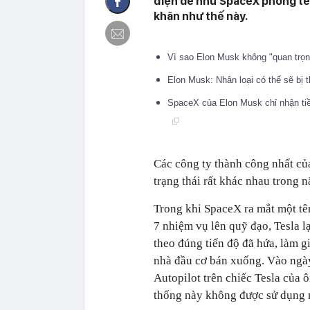
điện dễ như SpaceX phóng tên 
khăn như thế này.
Vì sao Elon Musk không "quan trọ
Elon Musk: Nhân loại có thể sẽ bị 
SpaceX của Elon Musk chỉ nhận tiề
Các công ty thành công nhất củ
trạng thái rất khác nhau trong 
Trong khi SpaceX ra mắt một tê
7 nhiệm vụ lên quỹ đạo, Tesla l
theo đúng tiến độ đã hứa, làm g
nhà đầu cơ bán xuống. Vào ngày
Autopilot trên chiếc Tesla của 
thống này không được sử dụng mà