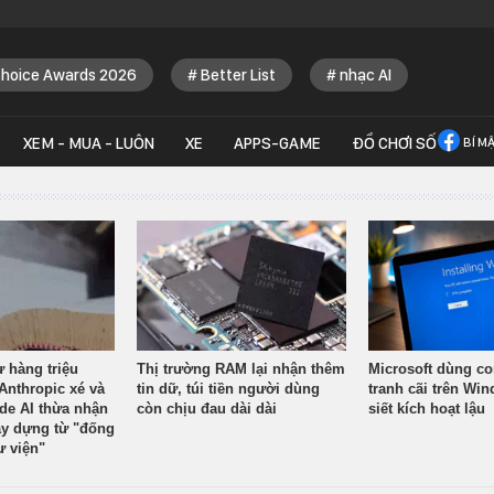
Choice Awards 2026
Better List
nhạc AI
XEM - MUA - LUÔN
XE
APPS-GAME
ĐỒ CHƠI SỐ
BÍ M
ừ hàng triệu
Thị trường RAM lại nhận thêm
Microsoft dùng co
Anthropic xé và
tin dữ, túi tiền người dùng
tranh cãi trên Wi
ude AI thừa nhận
còn chịu đau dài dài
siết kích hoạt lậu
y dựng từ "đống
ư viện"