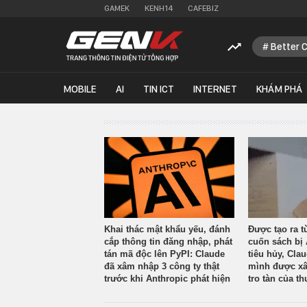
GAMEK
KENH14
CAFEBIZ
Better 
MOBILE
AI
TIN ICT
INTERNET
KHÁM PHÁ
Khai thác mật khẩu yếu, đánh
Được tạo ra t
cắp thông tin đăng nhập, phát
cuốn sách bị 
tán mã độc lên PyPI: Claude
tiêu hủy, Cla
đã xâm nhập 3 công ty thật
mình được xâ
trước khi Anthropic phát hiện
tro tàn của th