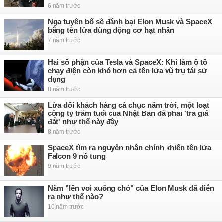
6 năm trước
Nga tuyên bố sẽ đánh bại Elon Musk và SpaceX
bằng tên lửa dùng động cơ hạt nhân
7 năm trước
Hai số phận của Tesla và SpaceX: Khi làm ô tô
chạy điện còn khó hơn cả tên lửa vũ trụ tái sử
dụng
8 năm trước
Lừa dối khách hàng cả chục năm trời, một loạt
công ty trăm tuổi của Nhật Bản đã phải 'trả giá
đắt' như thế này đây
8 năm trước
SpaceX tìm ra nguyên nhân chính khiến tên lửa
Falcon 9 nổ tung
9 năm trước
Năm "lên voi xuống chó" của Elon Musk đã diễn
ra như thế nào?
10 năm trước