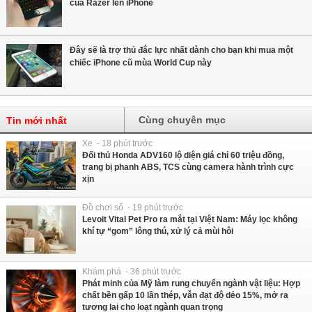
của Razer lên iPhone
Đây sẽ là trợ thủ đắc lực nhất dành cho bạn khi mua một
chiếc iPhone cũ mùa World Cup này
Cùng chuyên mục
Tin mới nhất
Xe - 18 phút trước
Đối thủ Honda ADV160 lộ diện giá chỉ 60 triệu đồng,
trang bị phanh ABS, TCS cùng camera hành trình cực
xịn
Đồ chơi số - 19 phút trước
Levoit Vital Pet Pro ra mắt tại Việt Nam: Máy lọc không
khí tự “gom” lông thú, xử lý cả mùi hôi
Khám phá - 36 phút trước
Phát minh của Mỹ làm rung chuyển ngành vật liệu: Hợp
chất bền gấp 10 lần thép, vẫn đạt độ dẻo 15%, mở ra
tương lai cho loạt ngành quan trọng