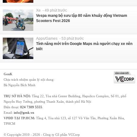
Xe - 49 phút trước
Vespa mang bộ sưu tập 80 năm khuấy động Vietnam
Scooters Fest 2026
Apps/Games - 53 phút trước
Tính năng mới trên Google Maps mà người chạy xe nên
biết
GenK
Chịu trách nhiệm quản lý nội dung:
Bà Nguyễn Bích Minh
TRỤ SỞ HÀ NỘI:
Tầng 22, Tòa nhà Center Building, Hapulico Complex, Số 01, phố
Nguyễn Huy Tưởng, phường Thanh Xuân, thành phố Hà Nội
Điện thoại:
024 7309 5555
.
Email:
info@genk.vn
VPĐD TẠI TP.HCM:
Tầng 4, Tòa nhà 123, số 127 Võ Văn Tần, Phường Xuân Hòa,
TPHCM
© Copyright 2010 - 2026 - Công ty Cổ phần VCCorp