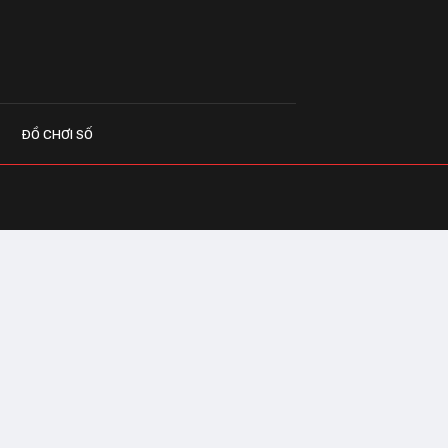
ĐỒ CHƠI SỐ
G CÁO
o.vn
 Center Building - Hapulico Complex, Số
, phường Thanh Xuân, thành phố Hà Nội