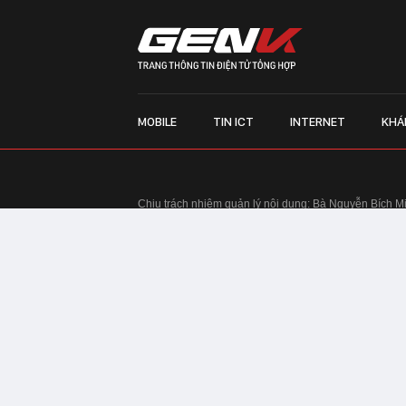
MOBILE
TIN ICT
INTERNET
KHÁ
Chịu trách nhiệm quản lý nội dung: Bà Nguyễn Bích M
TRỤ SỞ HÀ NỘI:
Tầng 22, Tòa nhà Center Building, 
Huy Tưởng, phường Thanh Xuân, thành phố Hà Nội
Điện thoại: 024 7309 5555.
Email:
info@genk.vn
VPĐD TẠI TP.HCM:
Tầng 4, Tòa nhà 123, số 127 Võ
© Copyright 2010 - 2026 - Công ty Cổ phần VCCorp
Tầng 17, 19, 20, 21 Toà nhà Center Building - Hapul
Tưởng, phường Thanh Xuân, thành phố Hà Nội
Giấy phép thiết lập trang thông tin điện tử tổng hợp
tin và Truyền thông Hà Nội cấp ngày 03/02/2016