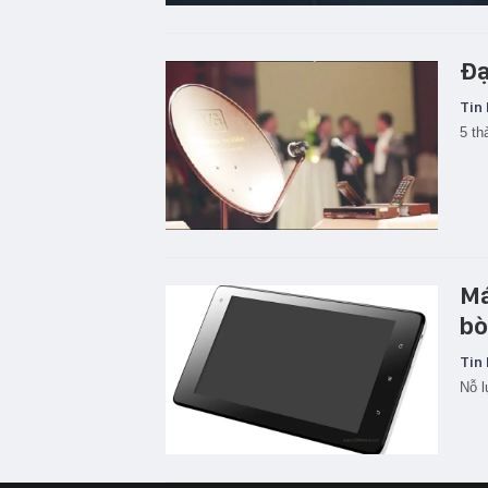
Đạ
Tin 
5 th
Má
bò
Tin 
Nỗ l