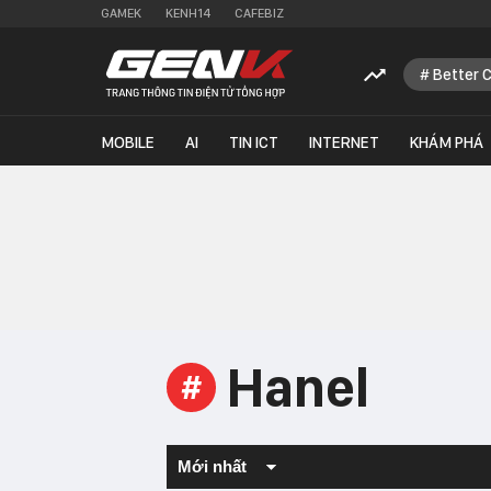
GAMEK
KENH14
CAFEBIZ
Better 
MOBILE
AI
TIN ICT
INTERNET
KHÁM PHÁ
Hanel
#
Mới nhất