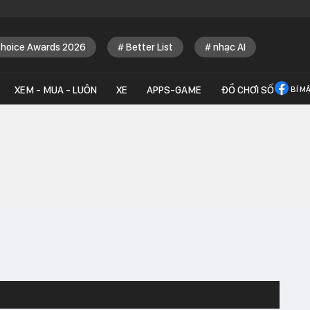
Choice Awards 2026
Better List
nhạc AI
XEM - MUA - LUÔN
XE
APPS-GAME
ĐỒ CHƠI SỐ
BÍ M