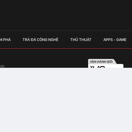
M PHÁ
TRÀ ĐÁ CÔNG NGHỆ
THỦ THUẬT
APPS - GAME
inh
Hapulico Complex, Số 01, phố Nguyễn
LIÊN HỆ QUẢN
 Văn Tần, Phường Xuân Hòa, TPHCM
Hotline hỗ trợ quảng cáo:
ico Complex, Số 01, phố Nguyễn Huy
Email:
giaitrixahoi@admicr
Hỗ trợ & CSKH: Admicro
 trên mạng số 460/GP-TTĐT do Sở Thông
Address: Tầng 20, Tòa nhà
01, phố Nguyễn Huy Tưởng