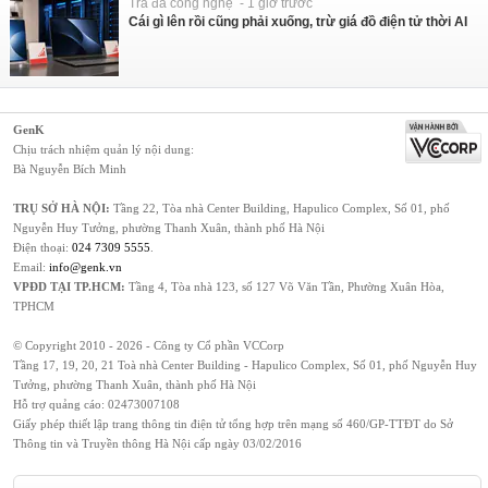
Trà đá công nghệ - 1 giờ trước
Cái gì lên rồi cũng phải xuống, trừ giá đồ điện tử thời AI
GenK
Chịu trách nhiệm quản lý nội dung:
Bà Nguyễn Bích Minh
TRỤ SỞ HÀ NỘI:
Tầng 22, Tòa nhà Center Building, Hapulico Complex, Số 01, phố
Nguyễn Huy Tưởng, phường Thanh Xuân, thành phố Hà Nội
Điện thoại:
024 7309 5555
.
Email:
info@genk.vn
VPĐD TẠI TP.HCM:
Tầng 4, Tòa nhà 123, số 127 Võ Văn Tần, Phường Xuân Hòa,
TPHCM
© Copyright 2010 - 2026 - Công ty Cổ phần VCCorp
Tầng 17, 19, 20, 21 Toà nhà Center Building - Hapulico Complex, Số 01, phố Nguyễn Huy
Tưởng, phường Thanh Xuân, thành phố Hà Nội
Hỗ trợ quảng cáo:
02473007108
Giấy phép thiết lập trang thông tin điện tử tổng hợp trên mạng số 460/GP-TTĐT do Sở
Thông tin và Truyền thông Hà Nội cấp ngày 03/02/2016