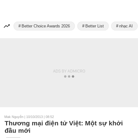
Better Choice Awards 2026
Better List
nhạc AI
Mak Nguyễn
|
10/10/2013 | 08:52
Thương mại điện tử Việt: Một sự khởi
đầu mới