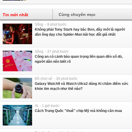
Cùng chuyên mục
Tin mới nhất
Sống - 9 phút trước
Không phải Tony Stark hay bác Ben, đây mới là người
đàn ông dạy cho Spider-Man bài học đắt giá nhất
Sống - 37 phút trước
Công an có cảnh báo quan trọng liên quan đến sổ đỏ,
người dân nên biết rõ
Đồ chơi số - 39 phút trước
Galaxy Watch9 và Watch Ultra2 dùng AI chấm điểm sức
khỏe tim mạch như thế nào?
AI - 1 giờ trước
Cách Trung Quốc "thuê" chip Mỹ mà không cần mua