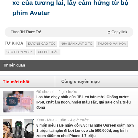
xe của tương lai, lấy cảm hứng từ bộ
phim Avatar
Theo
Trí Thức Trẻ
Copy link
TỪ KHÓA
ĐƯỜNG CAO TỐC
NHÀ SẢN XUẤT Ô TÔ
THƯƠNG MẠI HÓA
CEO ELON MUSK
CHI PHÍ THẤP
Tin liên quan
Cùng chuyên mục
Tin mới nhất
Đồ chơi số - 2 giờ trước
Loa bán chạy nhất của JBL có bản mới: Chống nước
IP68, chất âm ngon, nhiều màu sắc, giá sale chỉ 1 triệu
đồng
Xem - Mua - Luôn - 4 giờ trước
8 món siêu sale ngày đôi 8/8: Tai nghe Ugreen giảm hơn
1 triệu, tai nghe đi bơi Lenovo chỉ 500.000đ, ống kính
zoom 400mm cho iPhone 1.7 triệu