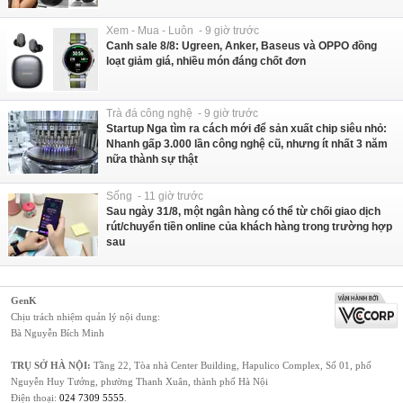
Xem - Mua - Luôn - 9 giờ trước
Canh sale 8/8: Ugreen, Anker, Baseus và OPPO đồng
loạt giảm giá, nhiều món đáng chốt đơn
Trà đá công nghệ - 9 giờ trước
Startup Nga tìm ra cách mới để sản xuất chip siêu nhỏ:
Nhanh gấp 3.000 lần công nghệ cũ, nhưng ít nhất 3 năm
nữa thành sự thật
Sống - 11 giờ trước
Sau ngày 31/8, một ngân hàng có thể từ chối giao dịch
rút/chuyển tiền online của khách hàng trong trường hợp
sau
GenK
Chịu trách nhiệm quản lý nội dung:
Bà Nguyễn Bích Minh
TRỤ SỞ HÀ NỘI:
Tầng 22, Tòa nhà Center Building, Hapulico Complex, Số 01, phố
Nguyễn Huy Tưởng, phường Thanh Xuân, thành phố Hà Nội
Điện thoại:
024 7309 5555
.