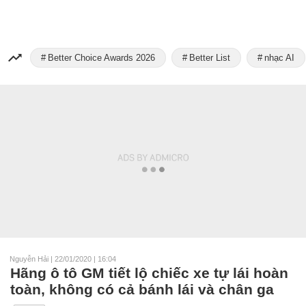
Better Choice Awards 2026
Better List
nhạc AI
Nguyễn Hải
|
22/01/2020 | 16:04
Hãng ô tô GM tiết lộ chiếc xe tự lái hoàn
toàn, không có cả bánh lái và chân ga