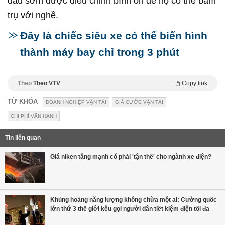
dầu sớm được điều chỉnh bình ổn để họ có thể bám
trụ với nghề.
Đây là chiếc siêu xe có thể biến hình
thành máy bay chỉ trong 3 phút
Theo
Theo VTV
Copy link
TỪ KHÓA
DOANH NGHIỆP VẬN TẢI
GIÁ CƯỚC VẬN TẢI
CHI PHÍ VẬN HÀNH
Tin liên quan
Giá niken tăng mạnh có phải 'tận thế' cho ngành xe điện?
Khủng hoảng năng lượng không chừa một ai: Cường quốc
lớn thứ 3 thế giới kêu gọi người dân tiết kiệm điện tối đa