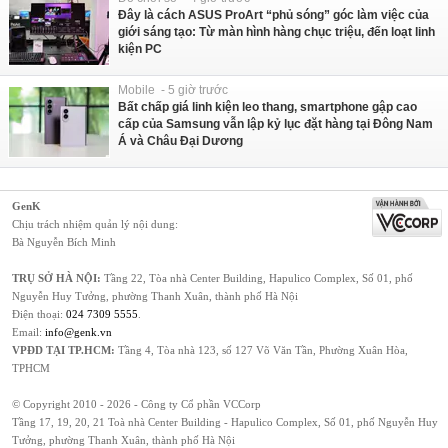
Đây là cách ASUS ProArt “phủ sóng” góc làm việc của
giới sáng tạo: Từ màn hình hàng chục triệu, đến loạt linh
kiện PC
Mobile - 5 giờ trước
Bất chấp giá linh kiện leo thang, smartphone gập cao
cấp của Samsung vẫn lập kỷ lục đặt hàng tại Đông Nam
Á và Châu Đại Dương
GenK
Chịu trách nhiệm quản lý nội dung:
Bà Nguyễn Bích Minh
TRỤ SỞ HÀ NỘI:
Tầng 22, Tòa nhà Center Building, Hapulico Complex, Số 01, phố
Nguyễn Huy Tưởng, phường Thanh Xuân, thành phố Hà Nội
Điện thoại:
024 7309 5555
.
Email:
info@genk.vn
VPĐD TẠI TP.HCM:
Tầng 4, Tòa nhà 123, số 127 Võ Văn Tần, Phường Xuân Hòa,
TPHCM
© Copyright 2010 - 2026 - Công ty Cổ phần VCCorp
Tầng 17, 19, 20, 21 Toà nhà Center Building - Hapulico Complex, Số 01, phố Nguyễn Huy
Tưởng, phường Thanh Xuân, thành phố Hà Nội