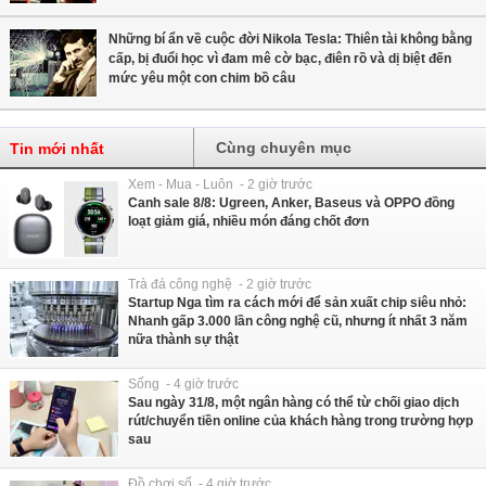
Những bí ẩn về cuộc đời Nikola Tesla: Thiên tài không bằng
cấp, bị đuổi học vì đam mê cờ bạc, điên rồ và dị biệt đến
mức yêu một con chim bồ câu
Cùng chuyên mục
Tin mới nhất
Xem - Mua - Luôn - 2 giờ trước
Canh sale 8/8: Ugreen, Anker, Baseus và OPPO đồng
loạt giảm giá, nhiều món đáng chốt đơn
Trà đá công nghệ - 2 giờ trước
Startup Nga tìm ra cách mới để sản xuất chip siêu nhỏ:
Nhanh gấp 3.000 lần công nghệ cũ, nhưng ít nhất 3 năm
nữa thành sự thật
Sống - 4 giờ trước
Sau ngày 31/8, một ngân hàng có thể từ chối giao dịch
rút/chuyển tiền online của khách hàng trong trường hợp
sau
Đồ chơi số - 4 giờ trước