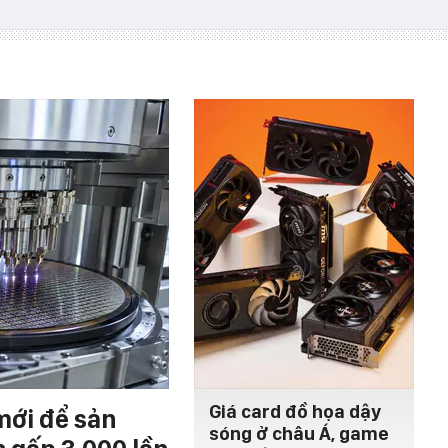
Giá card đồ họa dậy
mới để sản
sóng ở châu Á, game