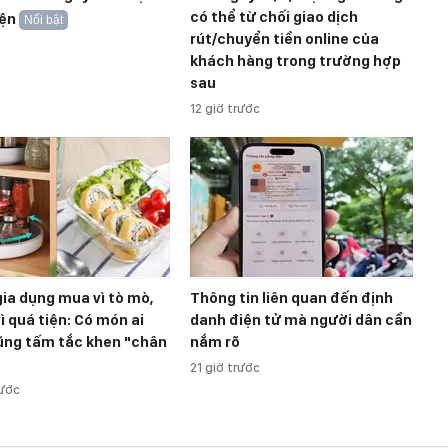
có thể từ chối giao dịch
iện
Nổi bật
rút/chuyển tiền online của
khách hàng trong trường hợp
sau
12 giờ trước
ia dụng mua vì tò mò,
Thông tin liên quan đến định
vì quá tiện: Có món ai
danh điện tử mà người dân cần
ũng tấm tắc khen "chân
nắm rõ
21 giờ trước
rước