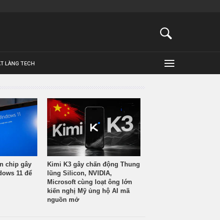
ẬT LÀNG TECH
n chip gây
Kimi K3 gây chấn động Thung
ndows 11 để
lũng Silicon, NVIDIA,
Microsoft cùng loạt ông lớn
kiến nghị Mỹ ủng hộ AI mã
nguồn mở