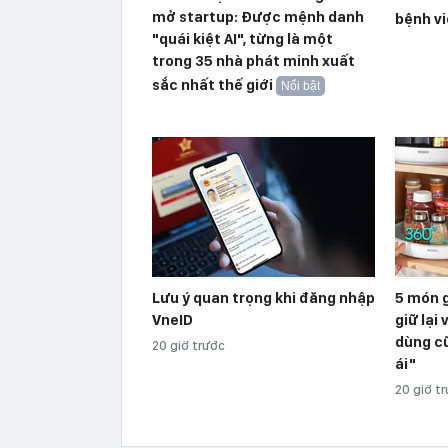
mở startup: Được mệnh danh
bệnh v
"quái kiệt AI", từng là một
trong 35 nhà phát minh xuất
sắc nhất thế giới
Nổi bật
Lưu ý quan trọng khi đăng nhập
5 món g
VneID
giữ lại 
dùng c
20 giờ trước
ái"
20 giờ t