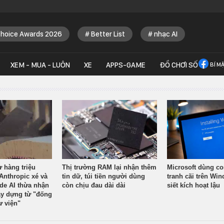
Choice Awards 2026
Better List
nhạc AI
XEM - MUA - LUÔN
XE
APPS-GAME
ĐỒ CHƠI SỐ
BÍ M
ừ hàng triệu
Thị trường RAM lại nhận thêm
Microsoft dùng co
Anthropic xé và
tin dữ, túi tiền người dùng
tranh cãi trên Wi
ude AI thừa nhận
còn chịu đau dài dài
siết kích hoạt lậu
y dựng từ "đống
ư viện"