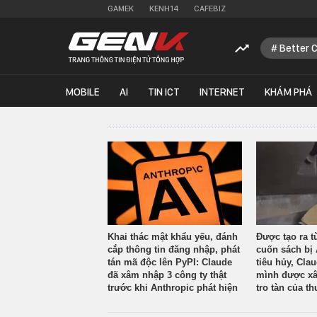
GAMEK
KENH14
CAFEBIZ
Better 
MOBILE
AI
TIN ICT
INTERNET
KHÁM PHÁ
Khai thác mật khẩu yếu, đánh
Được tạo ra t
cắp thông tin đăng nhập, phát
cuốn sách bị 
tán mã độc lên PyPI: Claude
tiêu hủy, Cla
đã xâm nhập 3 công ty thật
mình được xâ
trước khi Anthropic phát hiện
tro tàn của th