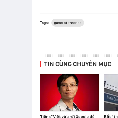
game of thrones
Tags:
TIN CÙNG CHUYÊN MỤC
Tiến sĩ Việt vừa rời Google để
Bắt "th