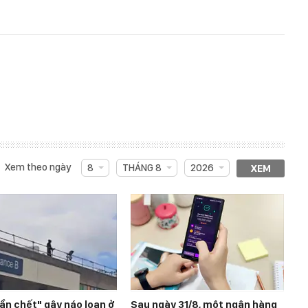
Xem theo ngày
8
THÁNG 8
2026
XEM
ần chết" gây náo loạn ở
Sau ngày 31/8, một ngân hàng