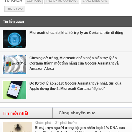
TỪ KHÓA
CORTANA
TRỢ LÝ ẢO CORTANA
BẰNG SÁNG CHẾ
TRỢ LÝ ẢO
Tin liên quan
Microsoft chuẩn bị khai tử trợ lý ảo Cortana trên di động
Giương cờ trắng, Microsoft chấp nhận biến trợ lý ảo
Cortana thành một tính năng của Google Assistant và
Amazon Alexa
Đọ IQ trợ lý ảo 2018: Google Assistant về nhất, Siri của
Apple đứng thứ 2, Microsoft Cortana "đội sổ"
Cùng chuyên mục
Tin mới nhất
Khám phá - 31 phút trước
Bí mật rợn người trong bộ gen nhân loại: 1% DNA của