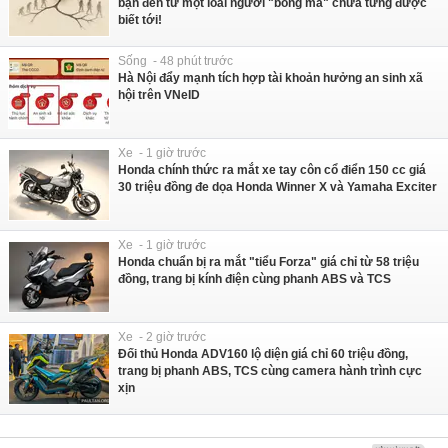
bạn đến từ một loài người "bóng ma" chưa từng được
biết tới!
Sống - 48 phút trước
Hà Nội đẩy mạnh tích hợp tài khoản hưởng an sinh xã
hội trên VNeID
Xe - 1 giờ trước
Honda chính thức ra mắt xe tay côn cổ điển 150 cc giá
30 triệu đồng đe dọa Honda Winner X và Yamaha Exciter
Xe - 1 giờ trước
Honda chuẩn bị ra mắt "tiểu Forza" giá chỉ từ 58 triệu
đồng, trang bị kính điện cùng phanh ABS và TCS
Xe - 2 giờ trước
Đối thủ Honda ADV160 lộ diện giá chỉ 60 triệu đồng,
trang bị phanh ABS, TCS cùng camera hành trình cực
xịn