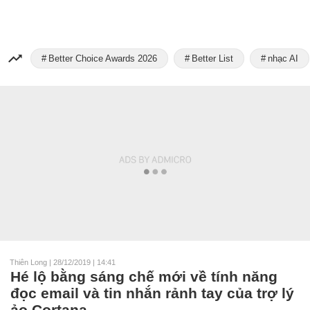
Better Choice Awards 2026
Better List
nhạc AI
Thiên Long
|
28/12/2019 | 14:41
Hé lộ bằng sáng chế mới về tính năng
đọc email và tin nhắn rảnh tay của trợ lý
ảo Cortana