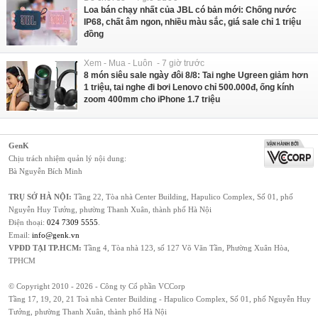
Loa bán chạy nhất của JBL có bản mới: Chống nước
IP68, chất âm ngon, nhiều màu sắc, giá sale chỉ 1 triệu
đồng
Xem - Mua - Luôn - 7 giờ trước
8 món siêu sale ngày đôi 8/8: Tai nghe Ugreen giảm hơn
1 triệu, tai nghe đi bơi Lenovo chỉ 500.000đ, ống kính
zoom 400mm cho iPhone 1.7 triệu
GenK
Chịu trách nhiệm quản lý nội dung:
Bà Nguyễn Bích Minh
TRỤ SỞ HÀ NỘI:
Tầng 22, Tòa nhà Center Building, Hapulico Complex, Số 01, phố
Nguyễn Huy Tưởng, phường Thanh Xuân, thành phố Hà Nội
Điện thoại:
024 7309 5555
.
Email:
info@genk.vn
VPĐD TẠI TP.HCM:
Tầng 4, Tòa nhà 123, số 127 Võ Văn Tần, Phường Xuân Hòa,
TPHCM
© Copyright 2010 - 2026 - Công ty Cổ phần VCCorp
Tầng 17, 19, 20, 21 Toà nhà Center Building - Hapulico Complex, Số 01, phố Nguyễn Huy
Tưởng, phường Thanh Xuân, thành phố Hà Nội