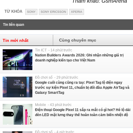
Tham khảo: GsmArena
TỪ KHÓA
SONY
SONY ERICSSON
XPERIA
Tin liên quan
Cùng chuyên mục
Tin mới nhất
Tin ICT - 14 phút trước
Nation Builders Awards 2026: Ghi nhận những giá trị
doanh nghiệp kiến tạo cho Việt Nam
Đồ chơi số - 29 phút trước
Google cuối cùng cũng ra tay: Pixel Tag lộ diện ngay
trước sự kiện Pixel 11, chuẩn bị đối đầu Apple AirTag và
Galaxy SmartTag
Mobile - 43 phút trước
Điện thoại Google Pixel 11 sắp ra mắt có gì hot? Hé lộ dải
đèn LED mặt lưng thay thế hoàn toàn cảm biến nhiệt độ
Đồ chơi số - 4 giờ trước