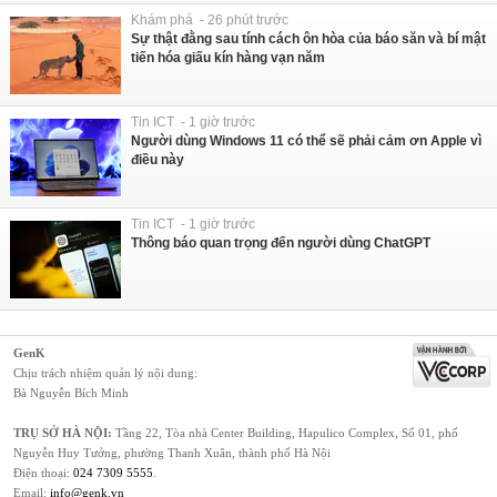
Khám phá - 26 phút trước
Sự thật đằng sau tính cách ôn hòa của báo săn và bí mật
tiến hóa giấu kín hàng vạn năm
Tin ICT - 1 giờ trước
Người dùng Windows 11 có thể sẽ phải cảm ơn Apple vì
điều này
Tin ICT - 1 giờ trước
Thông báo quan trọng đến người dùng ChatGPT
GenK
Chịu trách nhiệm quản lý nội dung:
Bà Nguyễn Bích Minh
TRỤ SỞ HÀ NỘI:
Tầng 22, Tòa nhà Center Building, Hapulico Complex, Số 01, phố
Nguyễn Huy Tưởng, phường Thanh Xuân, thành phố Hà Nội
Điện thoại:
024 7309 5555
.
Email:
info@genk.vn