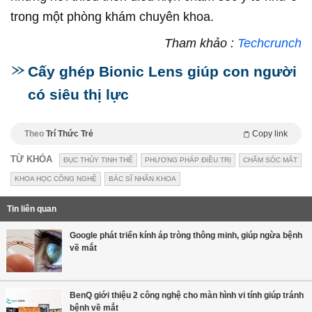
trong một phòng khám chuyên khoa.
Tham khảo :
Techcrunch
Cấy ghép Bionic Lens giúp con người
có siêu thị lực
Theo
Trí Thức Trẻ
Copy link
TỪ KHÓA
ĐỤC THỦY TINH THỂ
PHƯƠNG PHÁP ĐIỀU TRỊ
CHĂM SÓC MẮT
KHOA HỌC CÔNG NGHỆ
BÁC SĨ NHÃN KHOA
Tin liên quan
Google phát triển kính áp tròng thông minh, giúp ngừa bệnh
về mắt
BenQ giới thiệu 2 công nghệ cho màn hình vi tính giúp tránh
bệnh về mắt