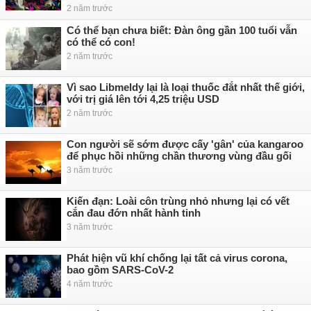
2 năm trước
Có thể bạn chưa biết: Đàn ông gần 100 tuổi vẫn
có thể có con!
2 năm trước
Vì sao Libmeldy lại là loại thuốc đắt nhất thế giới,
với trị giá lên tới 4,25 triệu USD
2 năm trước
Con người sẽ sớm được cấy 'gân' của kangaroo
để phục hồi những chần thương vùng đầu gối
3 năm trước
Kiến đạn: Loài côn trùng nhỏ nhưng lại có vết
cắn đau đớn nhất hành tinh
3 năm trước
Phát hiện vũ khí chống lại tất cả virus corona,
bao gồm SARS-CoV-2
4 năm trước