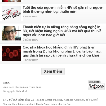
Tuổi thọ của người nhiễm HIV sẽ gần như người
bình thường nhờ loại thuốc mới
9 năm trước
Thanh niên tự in niềng răng bằng công nghệ in
3D, tiết kiệm hàng nghìn USD mà kết quả thu về
tuyệt vời hơn bao giờ hết
9 năm trước
Các nhà khoa học khẳng định HIV phát triển
mạnh trong 2 chứ không phải 1 loại tế bào máu,
giải thích tại sao căn bệnh chưa thể chữa khỏi
9 năm trước
Xem thêm
GenK
Chịu trách nhiệm quản lý nội dung:
Bà Nguyễn Bích Minh
TRỤ SỞ HÀ NỘI:
Tầng 22, Tòa nhà Center Building, Hapulico Complex, Số 01, phố
Nguyễn Huy Tưởng, phường Thanh Xuân, thành phố Hà Nội