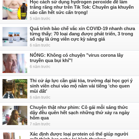
Học cách sử dụng hydrogen peroxide để làm
trắng răng như trên Tik Tok: Chuyên gia khuyến
cáo cần hết sức cẩn trọng!
5 năm trước
Quá trình bào chế vắc xin COVID-19 nhanh chưa
từng thấy: 70 loại đang được phát triển, 3 trong
số này là ứng viên cực kỳ sáng giá
6 năm trước
NÓNG: Không có chuyện "virus corona lây
truyền qua bụi khí"!
6 năm trước
Thi cử áp lực cần giải tỏa, trường đại học gợi ý
sinh viên chui vào mộ nằm vài tiếng ‘cho quen
mùi đất’
6 năm trước
Chuyện thật như phim: Cô gái mỗi sáng thức
dậy đều quên hết sạch những thứ xảy ra ngày
hôm qua
7 năm trước
Xác định được loại protein có thể giúp người