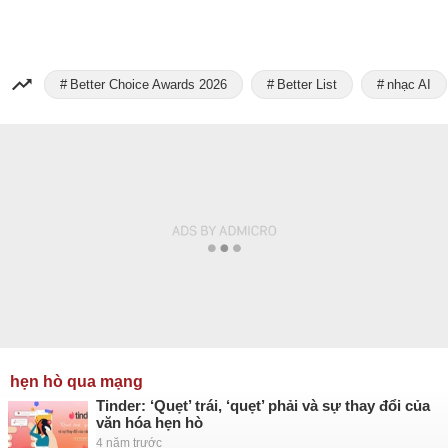
Better Choice Awards 2026
Better List
nhạc AI
hẹn hò qua mạng
Tinder: ‘Quẹt’ trái, ‘quẹt’ phải và sự thay đổi của
văn hóa hẹn hò
4 năm trước