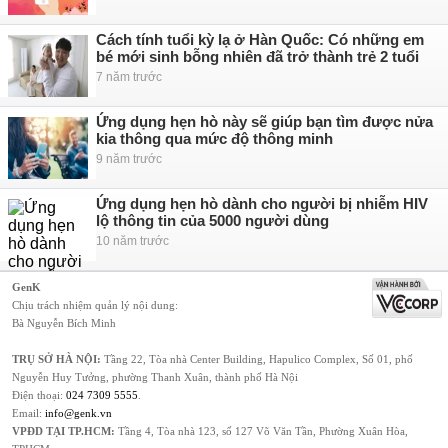
Cách tính tuổi kỳ lạ ở Hàn Quốc: Có những em
bé mới sinh bỗng nhiên đã trở thành trẻ 2 tuổi
7 năm trước
Ứng dụng hẹn hò này sẽ giúp bạn tìm được nửa
kia thông qua mức độ thông minh
9 năm trước
Ứng dụng hẹn hò dành cho người bị nhiễm HIV
lộ thông tin của 5000 người dùng
10 năm trước
GenK
Chịu trách nhiệm quản lý nội dung:
Bà Nguyễn Bích Minh
TRỤ SỞ HÀ NỘI:
Tầng 22, Tòa nhà Center Building, Hapulico Complex, Số 01, phố
Nguyễn Huy Tưởng, phường Thanh Xuân, thành phố Hà Nội
Điện thoại:
024 7309 5555
.
Email:
info@genk.vn
VPĐD TẠI TP.HCM:
Tầng 4, Tòa nhà 123, số 127 Võ Văn Tần, Phường Xuân Hòa,