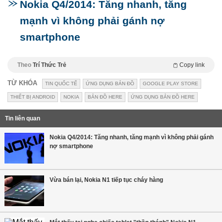
Nokia Q4/2014: Tăng nhanh, tăng
mạnh vì không phải gánh nợ
smartphone
Theo
Trí Thức Trẻ
Copy link
TỪ KHÓA
TIN QUỐC TẾ
ỨNG DỤNG BẢN ĐỒ
GOOGLE PLAY STORE
THIẾT BỊ ANDROID
NOKIA
BẢN ĐỒ HERE
ỨNG DỤNG BẢN ĐỒ HERE
Tin liên quan
Nokia Q4/2014: Tăng nhanh, tăng mạnh vì không phải gánh
nợ smartphone
Vừa bán lại, Nokia N1 tiếp tục cháy hàng