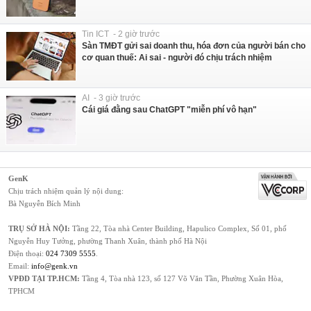
Tin ICT - 2 giờ trước
Sàn TMĐT gửi sai doanh thu, hóa đơn của người bán cho
cơ quan thuế: Ai sai - người đó chịu trách nhiệm
AI - 3 giờ trước
Cái giá đằng sau ChatGPT "miễn phí vô hạn"
GenK
Chịu trách nhiệm quản lý nội dung:
Bà Nguyễn Bích Minh
TRỤ SỞ HÀ NỘI:
Tầng 22, Tòa nhà Center Building, Hapulico Complex, Số 01, phố
Nguyễn Huy Tưởng, phường Thanh Xuân, thành phố Hà Nội
Điện thoại:
024 7309 5555
.
Email:
info@genk.vn
VPĐD TẠI TP.HCM:
Tầng 4, Tòa nhà 123, số 127 Võ Văn Tần, Phường Xuân Hòa,
TPHCM