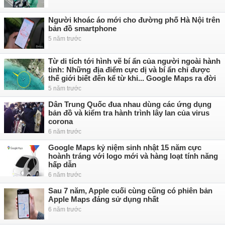
Người khoác áo mới cho đường phố Hà Nội trên
bản đồ smartphone
5 năm trước
Từ di tích tới hình vẽ bí ẩn của người ngoài hành
tinh: Những địa điểm cực dị và bí ẩn chỉ được
thế giới biết đến kể từ khi... Google Maps ra đời
5 năm trước
Dân Trung Quốc đua nhau dùng các ứng dụng
bản đồ và kiểm tra hành trình lây lan của virus
corona
6 năm trước
Google Maps kỷ niệm sinh nhật 15 năm cực
hoành tráng với logo mới và hàng loạt tính năng
hấp dẫn
6 năm trước
Sau 7 năm, Apple cuối cùng cũng có phiên bản
Apple Maps đáng sử dụng nhất
6 năm trước