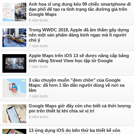
Anh họa sĩ ung dung kéo 99 chiếc smartphone đi
dạo phố để tạo ra tình trạng tắc đường giả trên
Google Maps
6 năm trước
Trong WWDC 2019, Apple đã âm thầm gây dựng
nên một sản phẩm đáng kinh ngạc mà ít người
chú ý
7 năm trước
Apple Maps trên iOS 13 sẽ được nâng cấp bằng
tính năng Street View học tập từ Google
7 năm trước
3 câu chuyện muốn "đem chôn" của Google
Maps: đã hơn 1 lần dẫn người dùng về nơi xa
lắm
7 năm trước
Google Maps giờ đây còn cho biết cả thời lượng
pin trên thiết bị khi chia sẻ vị trí
8 năm trước
13 ứng dụng iOS do bên thứ ba thiết kế còn