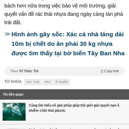
bách hơn nữa trong việc bảo vệ môi trường, giải
quyết vấn đề rác thải nhựa đang ngày càng tàn phá
trái đất.
Hình ảnh gây sốc: Xác cá nhà táng dài
10m bị chết do ăn phải 30 kg nhựa
được tìm thấy tại bờ biển Tây Ban Nha
Theo
Trí Thức Trẻ
Copy link
TỪ KHÓA
RÁC THẢI
RÁC
Ô NHIỄM
Tin liên quan
Cùng tìm hiểu về giải pháp giúp thế giới giải quyết nạn ô
nhiễm chất thải plastic