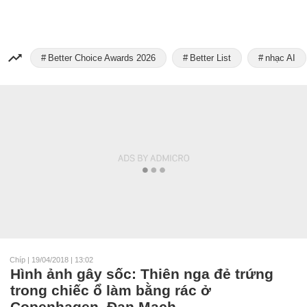
Better Choice Awards 2026
Better List
nhạc AI
Chíp
|
19/04/2018 | 13:02
Hình ảnh gây sốc: Thiên nga đẻ trứng
trong chiếc ổ làm bằng rác ở
Copenhagen, Đan Mạch