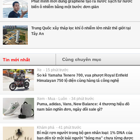
Phát minh mới dùng graphene tạo ra nước sạch từ nước
biển ô nhiễm bằng một bước đơn giản
Trung Quốc xây tháp lọc khí ô nhiễm lớn nhất thế giới tại
Tây An
Cùng chuyên mục
Tin mới nhất
Xe - 15 phút trước
So kè Yamaha Tenere 700, vua phượt Royal Enfield
Himalayan 750 lộ diện cùng hàng tá công nghệ
Xem - Mua - Luôn - 34 phút trước
Puma, adidas, Vans, New Balance: 4 thương hiệu đồ
nam bán nghìn đơn, ngày đôi sale gì?
Khám phá - 41 phút trước
Bí mật rợn người trong bộ gen nhân loại: 1% DNA của
bạn đến từ một loài người "bóng ma" chưa từng được