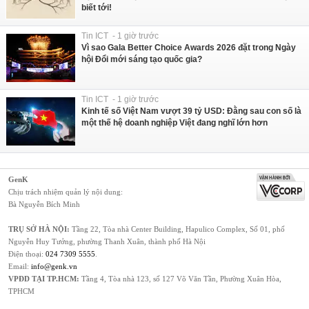
biết tới!
Tin ICT - 1 giờ trước
Vì sao Gala Better Choice Awards 2026 đặt trong Ngày
hội Đổi mới sáng tạo quốc gia?
Tin ICT - 1 giờ trước
Kinh tế số Việt Nam vượt 39 tỷ USD: Đằng sau con số là
một thế hệ doanh nghiệp Việt đang nghĩ lớn hơn
GenK
Chịu trách nhiệm quản lý nội dung:
Bà Nguyễn Bích Minh
TRỤ SỞ HÀ NỘI:
Tầng 22, Tòa nhà Center Building, Hapulico Complex, Số 01, phố
Nguyễn Huy Tưởng, phường Thanh Xuân, thành phố Hà Nội
Điện thoại:
024 7309 5555
.
Email:
info@genk.vn
VPĐD TẠI TP.HCM:
Tầng 4, Tòa nhà 123, số 127 Võ Văn Tần, Phường Xuân Hòa,
TPHCM