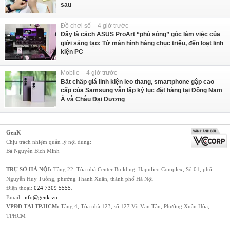
sau
Đồ chơi số - 4 giờ trước
Đây là cách ASUS ProArt “phủ sóng” góc làm việc của
giới sáng tạo: Từ màn hình hàng chục triệu, đến loạt linh
kiện PC
Mobile - 4 giờ trước
Bất chấp giá linh kiện leo thang, smartphone gập cao
cấp của Samsung vẫn lập kỷ lục đặt hàng tại Đông Nam
Á và Châu Đại Dương
GenK
Chịu trách nhiệm quản lý nội dung:
Bà Nguyễn Bích Minh
TRỤ SỞ HÀ NỘI:
Tầng 22, Tòa nhà Center Building, Hapulico Complex, Số 01, phố
Nguyễn Huy Tưởng, phường Thanh Xuân, thành phố Hà Nội
Điện thoại:
024 7309 5555
.
Email:
info@genk.vn
VPĐD TẠI TP.HCM:
Tầng 4, Tòa nhà 123, số 127 Võ Văn Tần, Phường Xuân Hòa,
TPHCM