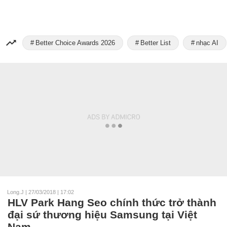
Better Choice Awards 2026
Better List
nhạc AI
Long.J
|
27/03/2018 | 17:02
HLV Park Hang Seo chính thức trở thành
đại sứ thương hiệu Samsung tại Việt
Nam