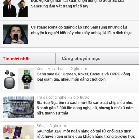
Đặc vụ Kingsman tái xuất, chọn đồng hồ Gear S3 của
Samsung làm vật trang trí cổ tay
Cristiano Ronaldo quảng cáo cho Samsung nhưng câu
chuyện ít người biết này cho thấy anh lại là iFan đích thực
Cùng chuyên mục
Tin mới nhất
Xem - Mua - Luôn - 2 giờ trước
Canh sale 8/8: Ugreen, Anker, Baseus và OPPO đồng
loạt giảm giá, nhiều món đáng chốt đơn
Trà đá công nghệ - 2 giờ trước
Startup Nga tìm ra cách mới để sản xuất chip siêu nhỏ:
Nhanh gấp 3.000 lần công nghệ cũ, nhưng ít nhất 3 năm
nữa thành sự thật
Sống - 3 giờ trước
Sau ngày 31/8, một ngân hàng có thể từ chối giao dịch
rút/chuyển tiền online của khách hàng trong trường hợp