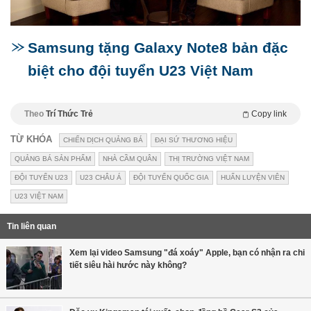
Samsung tặng Galaxy Note8 bản đặc
biệt cho đội tuyển U23 Việt Nam
Theo
Trí Thức Trẻ
Copy link
TỪ KHÓA
CHIẾN DỊCH QUẢNG BÁ
ĐẠI SỨ THƯƠNG HIỆU
QUẢNG BÁ SẢN PHẨM
NHÀ CẦM QUÂN
THỊ TRƯỜNG VIỆT NAM
ĐỘI TUYỂN U23
U23 CHÂU Á
ĐỘI TUYỂN QUỐC GIA
HUẤN LUYỆN VIÊN
U23 VIỆT NAM
Tin liên quan
Xem lại video Samsung "đá xoáy" Apple, bạn có nhận ra chi
tiết siêu hài hước này không?