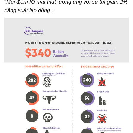
“
Mỗi điểm IQ mất mát tương ứng với sự tụt giảm 2%
năng suất lao động
”.