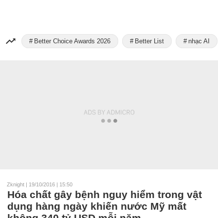
Better Choice Awards 2026
Better List
nhạc AI
Zknight
|
19/10/2016 | 15:50
Hóa chất gây bệnh nguy hiểm trong vật
dụng hàng ngày khiến nước Mỹ mất
không 340 tỷ USD mỗi năm