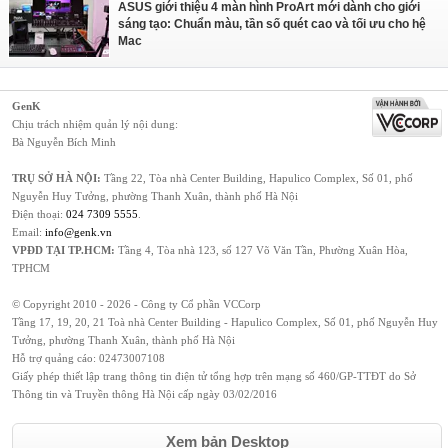
ASUS giới thiệu 4 màn hình ProArt mới dành cho giới
sáng tạo: Chuẩn màu, tần số quét cao và tối ưu cho hệ
Mac
GenK
Chịu trách nhiệm quản lý nội dung:
Bà Nguyễn Bích Minh
TRỤ SỞ HÀ NỘI:
Tầng 22, Tòa nhà Center Building, Hapulico Complex, Số 01, phố
Nguyễn Huy Tưởng, phường Thanh Xuân, thành phố Hà Nội
Điện thoại:
024 7309 5555
.
Email:
info@genk.vn
VPĐD TẠI TP.HCM:
Tầng 4, Tòa nhà 123, số 127 Võ Văn Tần, Phường Xuân Hòa,
TPHCM
© Copyright 2010 - 2026 - Công ty Cổ phần VCCorp
Tầng 17, 19, 20, 21 Toà nhà Center Building - Hapulico Complex, Số 01, phố Nguyễn Huy
Tưởng, phường Thanh Xuân, thành phố Hà Nội
Hỗ trợ quảng cáo:
02473007108
Giấy phép thiết lập trang thông tin điện tử tổng hợp trên mạng số 460/GP-TTĐT do Sở
Thông tin và Truyền thông Hà Nội cấp ngày 03/02/2016
Xem bản Desktop