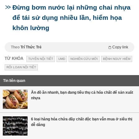
Đừng bơm nước lại những chai nhựa
để tái sử dụng nhiều lần, hiểm họa
khôn lường
Theo
Trí Thức Trẻ
Copy link
TỪ KHÓA
TUYẾN NỘI TIẾT
UMD
NGHIÊN CỨU MỚI
BỆNH NGUY HIỂM
RỐI LOẠN NỘI TIẾT
Tin liên quan
Ăn đồ ăn nhanh, bạn đang tiêu thụ cả hóa chất để sản xuất
nhựa
6 loại hàng hóa chứa đầy chất độc bạn vẫn mua ở siêu thị
dễ dàng