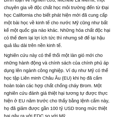
Bình luận về nghiên cứu, Michele La Merrill, một
chuyên gia về độc chất học môi trường đến từ Đại
học California cho biết phát hiện mới đã cung cấp
một bài học về kinh tế cho nước Mỹ cũng như bất
kể một quốc gia nào khác. Những hóa chất độc hại
có thể đem lại lợi ích tức thì nhưng sẽ để lại hậu
quả lâu dài trên nền kinh tế.
Nghiên cứu này có thể thổi một làn gió mới cho
những hành động và chính sách của chính phủ áp
dụng lên ngành công nghiệp. Ví dụ như Mỹ có thể
học tập Liên minh Châu Âu (EU) khi họ đã cấm
hoàn toàn các hợp chất chống cháy Brom. Một
nghiên cứu đánh giá thiệt hại tương tự được thực
hiện ở EU năm trước cho thấy bằng lệnh cấm này,
họ đã giảm được gần 100 tỷ USD trong mức thiệt
hại gây ra vởi EDC so với Mỹ.