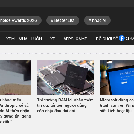
Choice Awards 2026
Better List
nhạc AI
XEM - MUA - LUÔN
XE
APPS-GAME
ĐỒ CHƠI SỐ
BÍ M
ừ hàng triệu
Thị trường RAM lại nhận thêm
Microsoft dùng co
Anthropic xé và
tin dữ, túi tiền người dùng
tranh cãi trên Wi
ude AI thừa nhận
còn chịu đau dài dài
siết kích hoạt lậu
y dựng từ "đống
ư viện"