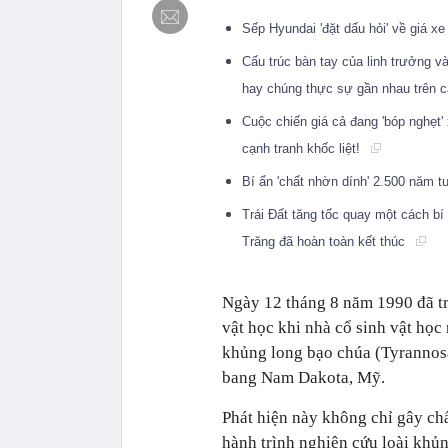
Sếp Hyundai 'đặt dấu hỏi' về giá x
Cấu trúc bàn tay của linh trưởng và
hay chúng thực sự gần nhau trên c
Cuộc chiến giá cả đang 'bóp nghẹt'
cạnh tranh khốc liệt!
Bí ẩn 'chất nhờn dính' 2.500 năm tu
Trái Đất tăng tốc quay một cách bí
Trăng đã hoàn toàn kết thúc
Ngày 12 tháng 8 năm 1990 đã tr
vật học khi nhà cổ sinh vật họ
khủng long bạo chúa (Tyrannosa
bang Nam Dakota, Mỹ.
Phát hiện này không chỉ gây ch
hành trình nghiên cứu loài khủn