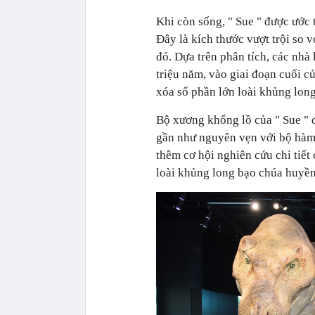
Khi còn sống,
"
Sue
"
được ước t
Đây là kích thước vượt trội so 
đó. Dựa trên phân tích, các nh
triệu năm, vào giai đoạn cuối c
xóa sổ phần lớn loài khủng long
Bộ xương khổng lồ của
"
Sue
"
gần như nguyên vẹn với bộ hàm 
thêm cơ hội nghiên cứu chi tiết 
loài khủng long bạo chúa huyền