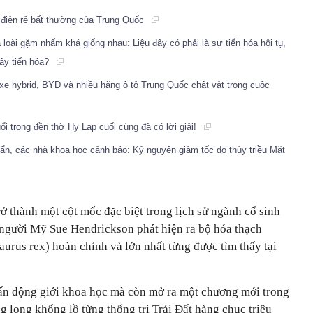
e điện rẻ bất thường của Trung Quốc
 loài gặm nhấm khá giống nhau: Liệu đây có phải là sự tiến hóa hội tụ,
ây tiến hóa?
 xe hybrid, BYD và nhiều hãng ô tô Trung Quốc chật vật trong cuộc
ổi trong đền thờ Hy Lạp cuối cùng đã có lời giải!
 ẩn, các nhà khoa học cảnh báo: Kỷ nguyên giảm tốc do thủy triều Mặt
ở thành một cột mốc đặc biệt trong lịch sử ngành cổ sinh
c người Mỹ Sue Hendrickson phát hiện ra bộ hóa thạch
urus rex) hoàn chỉnh và lớn nhất từng được tìm thấy tại
ấn động giới khoa học mà còn mở ra một chương mới trong
g long khổng lồ từng thống trị Trái Đất hàng chục triệu