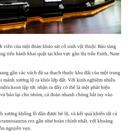
h viên của một đoàn khảo sát cổ sinh vật thuộc Bảo tàng
ng tiến hành khai quật tại khu vực gần thị trấn Faith, Nam
hang gần các vách đá sa thạch thuộc khu đất của một trang
vài mảnh xương lộ ra khỏi lớp đất. Với kinh nghiệm nhiều
ndrickson lập tức nhận ra đây có thể là một phát hiện
 và báo lại cho nhóm, cả đoàn nhanh chóng bắt tay vào
h xương khổng lồ dần được hé lộ, và kết quả khiến tất cả
Tyrannosaurus rex gần như hoàn chỉnh nhất, với khoảng
ồn nguyên vẹn.