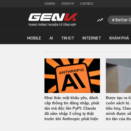
GAMEK
KENH14
CAFEBIZ
Better 
MOBILE
AI
TIN ICT
INTERNET
KHÁM PHÁ
Khai thác mật khẩu yếu, đánh
Được tạo ra t
cắp thông tin đăng nhập, phát
cuốn sách bị 
tán mã độc lên PyPI: Claude
tiêu hủy, Cla
đã xâm nhập 3 công ty thật
mình được xâ
trước khi Anthropic phát hiện
tro tàn của th