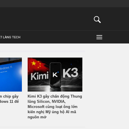
ẬT LÀNG TECH
n chip gây
Kimi K3 gây chấn động Thung
ndows 11 để
lũng Silicon, NVIDIA,
Microsoft cùng loạt ông lớn
kiến nghị Mỹ ủng hộ AI mã
nguồn mở