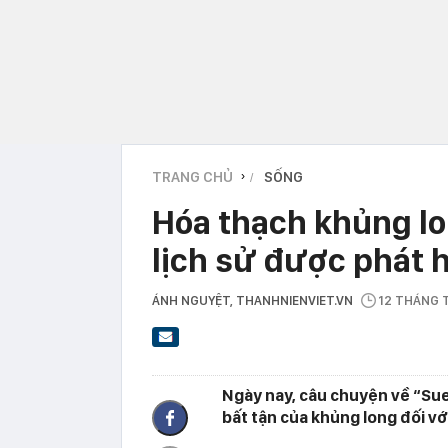
TRANG CHỦ
SỐNG
›
Hóa thạch khủng lo
lịch sử được phát h
ÁNH NGUYỆT
, THANHNIENVIET.VN
12 THÁNG
Ngày nay, câu chuyện về “Su
bất tận của khủng long đối vớ