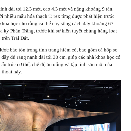
ính dài tới 12,3 mét, cao 4,3 mét và nặng khoảng 9 tấn.
với nhiều mẫu hóa thạch T. rex từng được phát hiện trước
à khoa học cho rằng cá thể này sống cách đây khoảng 67
ủa kỷ Phấn Trắng, trước khi sự kiện tuyệt chủng hàng loạt
 trên Trái Đất.
được bảo tồn trong tình trạng hiếm có, bao gồm cả hộp sọ
đầy đủ răng nanh dài tới 30 cm, giúp các nhà khoa học có
cấu trúc cơ thể, chế độ ăn uống và tập tính săn mồi của
 thoại này.