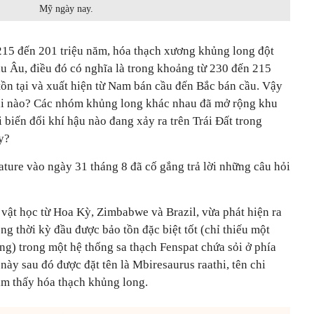
Mỹ ngày nay.
215 đến 201 triệu năm, hóa thạch xương khủng long đột
u Âu, điều đó có nghĩa là trong khoảng từ 230 đến 215
tồn tại và xuất hiện từ Nam bán cầu đến Bắc bán cầu. Vậy
khi nào? Các nhóm khủng long khác nhau đã mở rộng khu
 biến đổi khí hậu nào đang xảy ra trên Trái Đất trong
y?
ature vào ngày 31 tháng 8 đã cố gắng trả lời những câu hỏi
 vật học từ Hoa Kỳ, Zimbabwe và Brazil, vừa phát hiện ra
ng thời kỳ đầu được bảo tồn đặc biệt tốt (chỉ thiếu một
ống) trong một hệ thống sa thạch Fenspat chứa sỏi ở phía
ày sau đó được đặt tên là Mbiresaurus raathi, tên chi
ìm thấy hóa thạch khủng long.