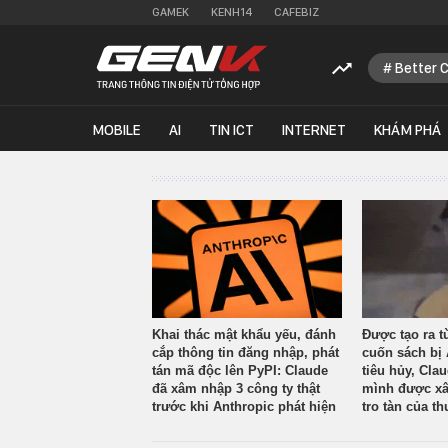
GAMEK
KENH14
CAFEBIZ
Better 
MOBILE
AI
TIN ICT
INTERNET
KHÁM PHÁ
Khai thác mật khẩu yếu, đánh
Được tạo ra t
cắp thông tin đăng nhập, phát
cuốn sách bị 
tán mã độc lên PyPI: Claude
tiêu hủy, Cla
đã xâm nhập 3 công ty thật
mình được xâ
trước khi Anthropic phát hiện
tro tàn của th