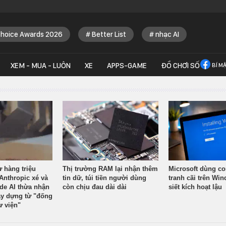
Choice Awards 2026
Better List
nhạc AI
XEM - MUA - LUÔN
XE
APPS-GAME
ĐỒ CHƠI SỐ
BÍ M
ừ hàng triệu
Thị trường RAM lại nhận thêm
Microsoft dùng co
Anthropic xé và
tin dữ, túi tiền người dùng
tranh cãi trên Wi
ude AI thừa nhận
còn chịu đau dài dài
siết kích hoạt lậu
y dựng từ "đống
ư viện"