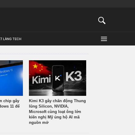
ẬT LÀNG TECH
n chip gây
Kimi K3 gây chấn động Thung
ndows 11 để
lũng Silicon, NVIDIA,
Microsoft cùng loạt ông lớn
kiến nghị Mỹ ủng hộ AI mã
nguồn mở