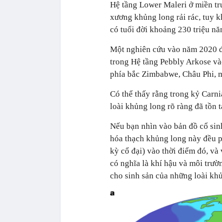
Hệ tầng Lower Maleri ở miền tr
xương khủng long rải rác, tuy
có tuổi đời khoảng 230 triệu nă
Một nghiên cứu vào năm 2020 đ
trong Hệ tầng Pebbly Arkose và
phía bắc Zimbabwe, Châu Phi, m
Có thể thấy rằng trong kỷ Carn
loài khủng long rõ ràng đã tồn
Nếu bạn nhìn vào bản đồ cổ sinh
hóa thạch khủng long này đều p
kỳ cổ đại) vào thời điểm đó, và
có nghĩa là khí hậu và môi trườ
cho sinh sản của những loài kh