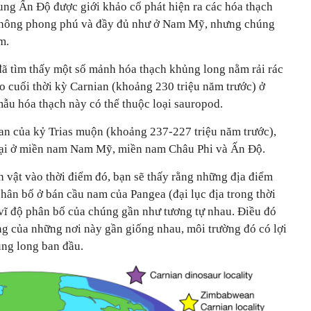
ung Ấn Độ được giới khảo cổ phát hiện ra các hóa thạch
 không phong phú và đầy đủ như ở Nam Mỹ, nhưng chúng
m.
ã tìm thấy một số mảnh hóa thạch khủng long nằm rải rác
o cuối thời kỳ Carnian (khoảng 230 triệu năm trước) ở
ẫu hóa thạch này có thể thuộc loại sauropod.
ian của kỷ Trias muộn (khoảng 237-227 triệu năm trước),
 tại ở miền nam Nam Mỹ, miền nam Châu Phi và Ấn Độ.
 vật vào thời điểm đó, bạn sẽ thấy rằng những địa điểm
hân bố ở bán cầu nam của Pangea (đại lục địa trong thời
 vĩ độ phân bố của chúng gần như tương tự nhau. Điều đó
ng của những nơi này gần giống nhau, môi trường đó có lợi
ủng long ban đầu.