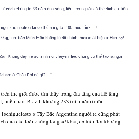
 chỉ cách chúng ta 33 năm ánh sáng, liệu con người có thể định cư trên
 ngôi sao neutron lại có thể nặng tới 100 triệu tấn?
90kg, loài trăn Miến Điện khổng lồ đã chính thức xuất hiện ở Hoa Kỳ!
ại: Không dạy trẻ sơ sinh nói chuyện, liệu chúng có thể tạo ra ngôn
Sahara ở Châu Phi có gì?
rên thế giới được tìm thấy trong địa tầng của Hệ tầng
l, miền nam Brazil, khoảng 233 triệu năm trước.
 Ischigualasto ở Tây Bắc Argentina người ta cũng phát
ạch của các loài khủng long sơ khai, có tuổi đời khoảng