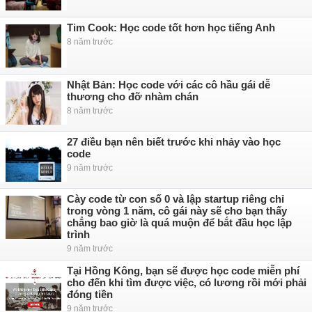
Tim Cook: Học code tốt hơn học tiếng Anh
8 năm trước
Nhật Bản: Học code với các cô hầu gái dễ
thương cho đỡ nhàm chán
8 năm trước
27 điều bạn nên biết trước khi nhảy vào học
code
9 năm trước
Cày code từ con số 0 và lập startup riêng chỉ
trong vòng 1 năm, cô gái này sẽ cho bạn thấy
chẳng bao giờ là quá muộn để bắt đầu học lập
trình
9 năm trước
Tại Hồng Kông, bạn sẽ được học code miễn phí
cho đến khi tìm được việc, có lương rồi mới phải
đóng tiền
9 năm trước