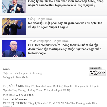
Công ty mẹ TikTok cấm nhân viên sao chép AI Mỹ, chấp
nhận đi sau đối thủ: Nguyên do là vì ứng dụng này
Sống - 2 giờ trước
Rò rỉ tài liệu mật phơi bày sự gian dối của chủ tịch FIFA
và dự án ngầm Super League
Trà đá công nghệ - 2 giờ trước
CEO DeepMind từ chức, 'công thần' lâu năm rời tập
đoàn thành lập startup riêng: Cuộc đại tháo chạy nhân
tài tại Google
GenK
Chịu trách nhiệm quản lý nội dung:
Bà Nguyễn Bích Minh
TRỤ SỞ HÀ NỘI:
Tầng 22, Tòa nhà Center Building, Hapulico Complex, Số 01, phố
Nguyễn Huy Tưởng, phường Thanh Xuân, thành phố Hà Nội
Điện thoại:
024 7309 5555
.
Email:
info@genk.vn
VPĐD TẠI TP.HCM:
Tầng 4, Tòa nhà 123, số 127 Võ Văn Tần, Phường Xuân Hòa,