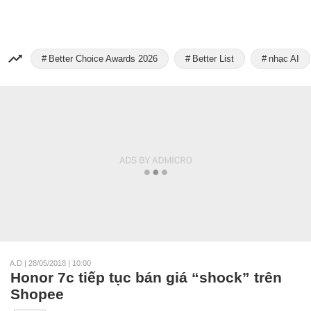
Better Choice Awards 2026
Better List
nhạc AI
A.D
|
28/05/2018 | 10:00
Honor 7c tiếp tục bán giá “shock” trên
Shopee