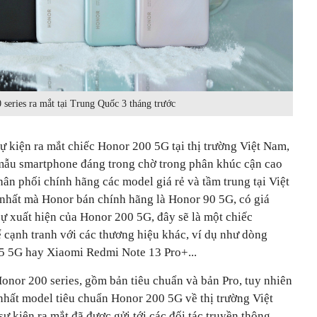
series ra mắt tại Trung Quốc 3 tháng trước
ự kiện ra mắt chiếc Honor 200 5G tại thị trường Việt Nam,
mẫu smartphone đáng trong chờ trong phân khúc cận cao
ân phối chính hãng các model giá rẻ và tầm trung tại Việt
nhất mà Honor bán chính hãng là Honor 90 5G, có giá
sự xuất hiện của Honor 200 5G, đây sẽ là một chiếc
cạnh tranh với các thương hiệu khác, ví dụ như dòng
 5G hay Xiaomi Redmi Note 13 Pro+...
onor 200 series, gồm bản tiêu chuẩn và bản Pro, tuy nhiên
hất model tiêu chuẩn Honor 200 5G về thị trường Việt
ự kiện ra mắt đã được gửi tới các đối tác truyền thông.