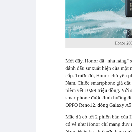
Honor 200 
Mới đây, Honor đã "nhá hàng" s
đánh dấu sự xuất hiện của một 
cấp. Trước đó, Honor chủ yếu ph
Nam. Chiếc smartphone giá đắt 
niêm yết 10,99 triệu đồng. Với 
smartphone được định hướng để 
OPPO Reno12, dòng Galaxy A55
Mặc dù có tới 2 phiên bản của H
có vẻ như Honor chỉ mang duy n
Nam. Hiện tại, thư mời tham dự s