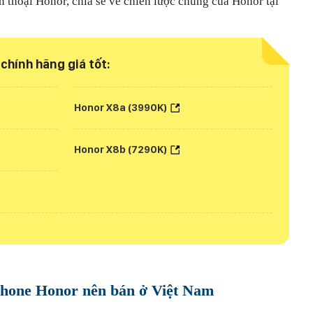
n thoại Honor, chia sẻ về chiến lược chung của Honor tại
chính hãng giá tốt:
Honor X8a (3990K)
Honor X8b (7290K)
phone Honor nên bán ở Việt Nam