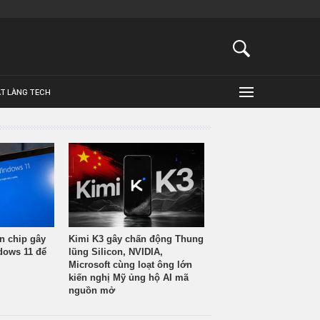
ẬT LÀNG TECH
n chip gây
Kimi K3 gây chấn động Thung
ndows 11 để
lũng Silicon, NVIDIA,
Microsoft cùng loạt ông lớn
kiến nghị Mỹ ủng hộ AI mã
nguồn mở