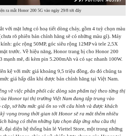
ện ra mắt Honor 200 5G vào ngày 29/8 tới đây
ắt với mặt lưng có hoạ tiết dòng chảy, gồm 4 tuỳ chọn màu
 (chưa rõ phiên bản chính hãng sẽ có những màu gì). Máy
 kính: góc rộng 50MP, góc siêu rộng 12MP và tele 2,5X
mặt trước. Về hiệu năng, Honor trang bị cho Honor 200
3 mạnh mẽ, đi kèm pin 5.200mAh và có sạc nhanh 100W.
ên kệ với mức giá khoảng 9,5 triệu đồng, do đó chúng ta
mức giá hấp dẫn khi được bán chính hãng tại Việt Nam.
êng về việc phân phối các dòng sản phẩm tuỳ theo từng thị
của Honor tại thị trường Việt Nam đang tập trung vào
 cấp, sở hữu mức giá ổn so với cấu hình và được khách
kỳ vọng trong thời gian tới Honor sẽ ra mắt thêm nhiều
ách hàng có thêm những lựa chọn đáp ứng nhu cầu thị
đại diện hệ thống bán lẻ Viettel Store, một trong những