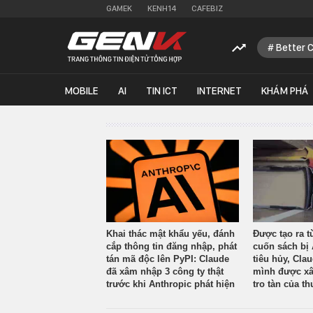
GAMEK
KENH14
CAFEBIZ
Better 
MOBILE
AI
TIN ICT
INTERNET
KHÁM PHÁ
Khai thác mật khẩu yếu, đánh
Được tạo ra t
cắp thông tin đăng nhập, phát
cuốn sách bị 
tán mã độc lên PyPI: Claude
tiêu hủy, Cla
đã xâm nhập 3 công ty thật
mình được xâ
trước khi Anthropic phát hiện
tro tàn của th