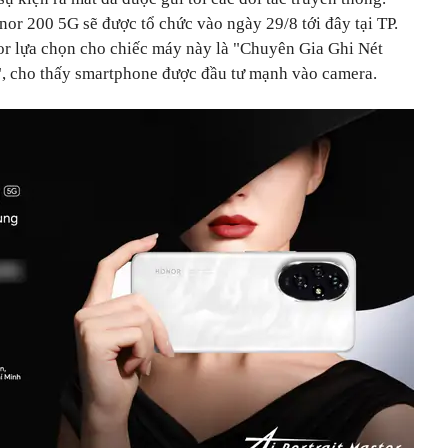
onor 200 5G sẽ được tổ chức vào ngày 29/8 tới đây tại TP.
r lựa chọn cho chiếc máy này là "Chuyên Gia Ghi Nét
", cho thấy smartphone được đầu tư mạnh vào camera.