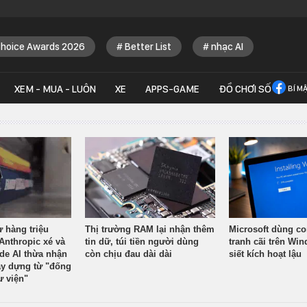
Choice Awards 2026
Better List
nhạc AI
XEM - MUA - LUÔN
XE
APPS-GAME
ĐỒ CHƠI SỐ
BÍ M
ừ hàng triệu
Thị trường RAM lại nhận thêm
Microsoft dùng co
Anthropic xé và
tin dữ, túi tiền người dùng
tranh cãi trên Wi
ude AI thừa nhận
còn chịu đau dài dài
siết kích hoạt lậu
y dựng từ "đống
ư viện"