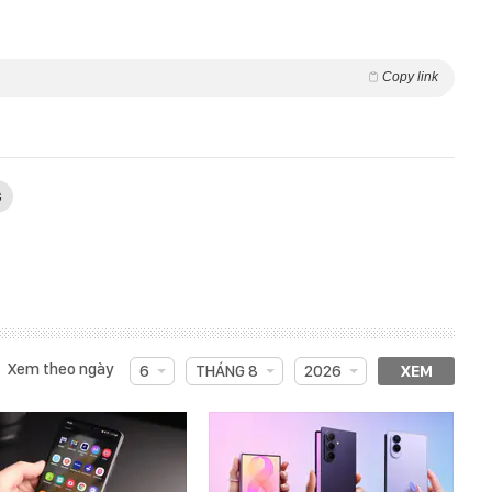
Copy link
G
Xem theo ngày
6
THÁNG 8
2026
XEM