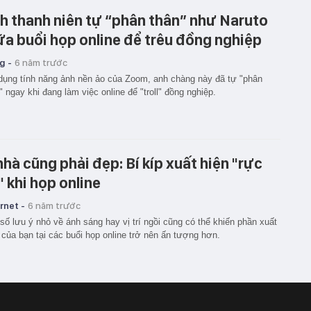
h thanh niên tự “phân thân” như Naruto
ữa buổi họp online để trêu đồng nghiệp
g -
6 năm trước
dụng tính năng ảnh nền ảo của Zoom, anh chàng này đã tự "phân
" ngay khi đang làm việc online để "troll" đồng nghiệp.
nhà cũng phải đẹp: Bí kíp xuất hiện "rực
" khi họp online
rnet -
6 năm trước
số lưu ý nhỏ về ánh sáng hay vị trí ngồi cũng có thể khiến phần xuất
 của bạn tại các buổi họp online trở nên ấn tượng hơn.