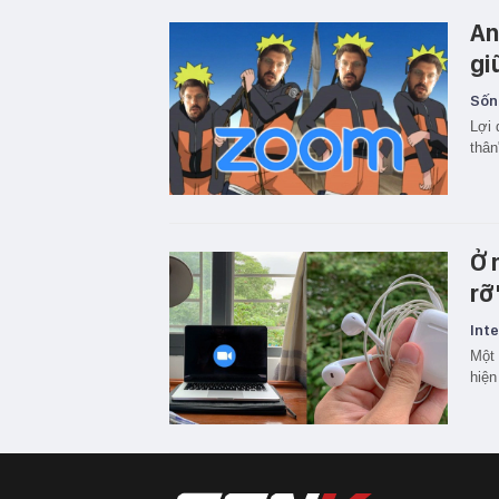
An
gi
Sốn
Lợi 
thân
Ở 
rỡ
Inte
Một 
hiện