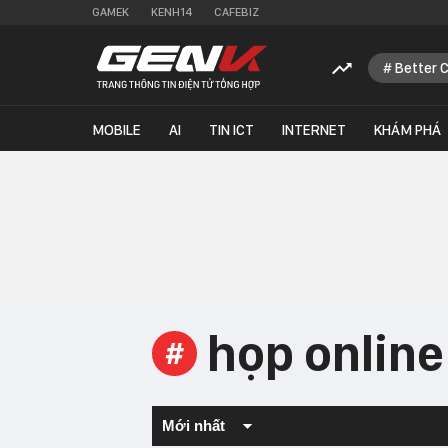
GAMEK
KENH14
CAFEBIZ
Better 
MOBILE
AI
TIN ICT
INTERNET
KHÁM PHÁ
họp online
#
Mới nhất