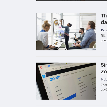
Th
đa
Đồ c
Rất 
phục
Si
Zo
Mobi
Zoom
quyề