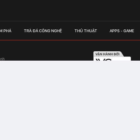
M PHÁ
TRÀ ĐÁ CÔNG NGHỆ
THỦ THUẬT
APPS - GAME
inh
Hapulico Complex, Số 01, phố Nguyễn
LIÊN HỆ QUẢN
 Văn Tần, Phường Xuân Hòa, TPHCM
Hotline hỗ trợ quảng cáo:
ico Complex, Số 01, phố Nguyễn Huy
Email:
giaitrixahoi@admicr
Hỗ trợ & CSKH: Admicro
 trên mạng số 460/GP-TTĐT do Sở Thông
Address: Tầng 20, Tòa nhà
01, phố Nguyễn Huy Tưởng
CHAT VỚI TƯ VẤN V