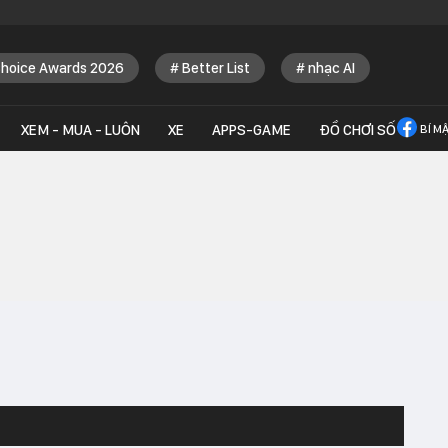
Choice Awards 2026
Better List
nhạc AI
XEM - MUA - LUÔN
XE
APPS-GAME
ĐỒ CHƠI SỐ
BÍ M