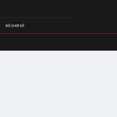
ĐỒ CHƠI SỐ
G CÁO
o.vn
 Center Building - Hapulico Complex, Số
, phường Thanh Xuân, thành phố Hà Nội
IÊN