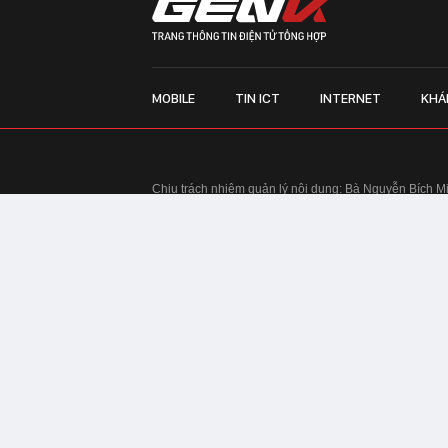
MOBILE
TIN ICT
INTERNET
KHÁ
Chịu trách nhiệm quản lý nội dung: Bà Nguyễn Bích M
TRỤ SỞ HÀ NỘI:
Tầng 22, Tòa nhà Center Building, 
Huy Tưởng, phường Thanh Xuân, thành phố Hà Nội
Điện thoại: 024 7309 5555.
Email:
info@genk.vn
VPĐD TẠI TP.HCM:
Tầng 4, Tòa nhà 123, số 127 Võ
© Copyright 2010 - 2026 - Công ty Cổ phần VCCorp
Tầng 17, 19, 20, 21 Toà nhà Center Building - Hapul
Tưởng, phường Thanh Xuân, thành phố Hà Nội
Giấy phép thiết lập trang thông tin điện tử tổng hợp
tin và Truyền thông Hà Nội cấp ngày 03/02/2016
Chính sách bảo mật