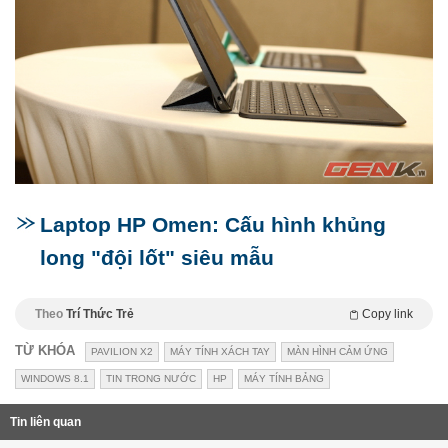
Laptop HP Omen: Cấu hình khủng
long "đội lốt" siêu mẫu
Theo
Trí Thức Trẻ
Copy link
TỪ KHÓA
PAVILION X2
MÁY TÍNH XÁCH TAY
MÀN HÌNH CẢM ỨNG
WINDOWS 8.1
TIN TRONG NƯỚC
HP
MÁY TÍNH BẢNG
Tin liên quan