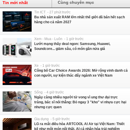
Cùng chuyên mục
Tin mới nhất
Tin ICT - 27 phút trước
Ba nhà sản xuất RAM lớn nhất thế giới đã bán hết sạch
hàng cho cả năm 2027
Xem - Mua - Luôn - 1 giờ trước
Lướt mạng thấy deal ngon: Samsung, Huawei,
Soundcore... giảm sâu, có món gần nửa giá
Xe - 1 giờ trước
Công bố Car Choice Awards 2026: Mở rộng vinh danh cả
con người, sự kiện thúc đẩy ngành xe Việt Nam
Sống - 4 giờ trước
Ngày càng nhiều người tử vong vì ung thư đại trực
tràng, bác sĩ nói thẳng: Bỏ ngay 3 "kho" vi nhựa cực hại
nhưng cực quen
Gia dụng - 5 giờ trước
LG ra mắt điều hòa ARTCOOL AI Air tại Việt Nam: Thiết
kế như một món nội thất, AI cá nhân hóa trải nghiệm