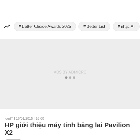
Better Choice Awards 2026
Better List
nhạc AI
IcedT
|
16/01/2015 | 16:00
HP giới thiệu máy tính bảng lai Pavilion
X2