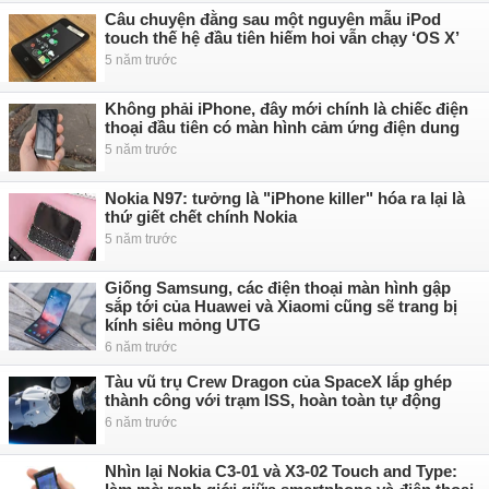
Câu chuyện đằng sau một nguyên mẫu iPod
touch thế hệ đầu tiên hiếm hoi vẫn chạy ‘OS X’
5 năm trước
Không phải iPhone, đây mới chính là chiếc điện
thoại đầu tiên có màn hình cảm ứng điện dung
5 năm trước
Nokia N97: tưởng là "iPhone killer" hóa ra lại là
thứ giết chết chính Nokia
5 năm trước
Giống Samsung, các điện thoại màn hình gập
sắp tới của Huawei và Xiaomi cũng sẽ trang bị
kính siêu mỏng UTG
6 năm trước
Tàu vũ trụ Crew Dragon của SpaceX lắp ghép
thành công với trạm ISS, hoàn toàn tự động
6 năm trước
Nhìn lại Nokia C3-01 và X3-02 Touch and Type: