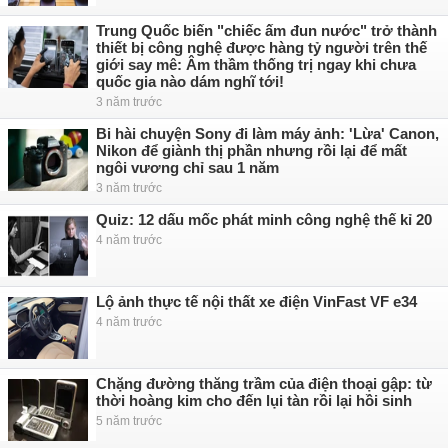
Trung Quốc biến "chiếc ấm đun nước" trở thành
thiết bị công nghệ được hàng tỷ người trên thế
giới say mê: Âm thầm thống trị ngay khi chưa
quốc gia nào dám nghĩ tới!
3 năm trước
Bi hài chuyện Sony đi làm máy ảnh: 'Lừa' Canon,
Nikon để giành thị phần nhưng rồi lại để mất
ngôi vương chỉ sau 1 năm
3 năm trước
Quiz: 12 dấu mốc phát minh công nghệ thế kỉ 20
4 năm trước
Lộ ảnh thực tế nội thất xe điện VinFast VF e34
4 năm trước
Chặng đường thăng trầm của điện thoại gập: từ
thời hoàng kim cho đến lụi tàn rồi lại hồi sinh
5 năm trước