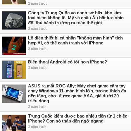
2 năm trước
Công ty Trung Quốc vô danh sở hữu kho kim
loại hiếm khổng lồ, Mỹ và châu Âu bất lực nhìn
đối thủ bành trướng ra toàn thế giới
3 năm trước
Lộ diện thiết bị cá nhân "không màn hình" tích
hợp AI, có thể cạnh tranh với iPhone
3 năm trước
Điện thoại Android có tốt hơn iPhone?
3 năm trước
ASUS ra mắt ROG Ally: Máy chơi game cầm tay
chạy Windows 11, màn hình lớn, tương thích đa
nền tảng, chơi được game AAA, giá dưới 20
triệu đồng
3 năm trước
Trung Quốc kiếm được bao nhiêu tiền từ 1 chiếc
iPhone? Con số thấp đến ngỡ ngàng
3 năm trước