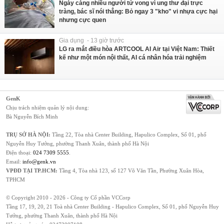
Ngày càng nhiều người tử vong vì ung thư đại trực
tràng, bác sĩ nói thẳng: Bỏ ngay 3 "kho" vi nhựa cực hại
nhưng cực quen
Gia dụng - 13 giờ trước
LG ra mắt điều hòa ARTCOOL AI Air tại Việt Nam: Thiết
kế như một món nội thất, AI cá nhân hóa trải nghiệm
GenK
Chịu trách nhiệm quản lý nội dung:
Bà Nguyễn Bích Minh
TRỤ SỞ HÀ NỘI:
Tầng 22, Tòa nhà Center Building, Hapulico Complex, Số 01, phố
Nguyễn Huy Tưởng, phường Thanh Xuân, thành phố Hà Nội
Điện thoại:
024 7309 5555
.
Email:
info@genk.vn
VPĐD TẠI TP.HCM:
Tầng 4, Tòa nhà 123, số 127 Võ Văn Tần, Phường Xuân Hòa,
TPHCM
© Copyright 2010 - 2026 - Công ty Cổ phần VCCorp
Tầng 17, 19, 20, 21 Toà nhà Center Building - Hapulico Complex, Số 01, phố Nguyễn Huy
Tưởng, phường Thanh Xuân, thành phố Hà Nội