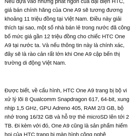
Nếu dựa vào những phát ngôn của đại diện HTC,
giá bán chính hãng của One A9 sẽ tương đương
khoảng 11 triệu đồng tại Việt Nam. Điều này giải
thích tại sao, một số nhà bán lẻ trong nước đã công
bố mức giá gần 12 triệu đồng cho chiếc HTC One
A9 tại nước ta. Và nếu thông tin này là chính xác,
đây sẽ là rào cản rất lớn khi One A9 cập bến thị
trường di động Việt Nam.
Được biết, về cấu hình, HTC One A9 trang bị bộ vi
xử lý lõi 8 Qualcomm Snapdragon 617, 64-bit, xung
nhịp 1,5 GHz, GPU Adreno 405, RAM 2/3 GB, bộ
nhớ trong 16/32 GB và hỗ trợ thẻ microSD lên tới 2
TB. Đi kèm với đó, One A9 cũng là sản phẩm hiếm
hoi của HTC trang bị màn hình công nghệ