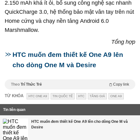
2.150 mAh khá ít ỏi, bổ sung công nghệ sạc nhanh
QuickCharge 3.0, hệ thống bảo mật vân tay trên nút
Home cứng và chạy nền tảng Android 6.0
Marshmallow.
Tổng hợp
HTC muốn đem thiết kế One A9 lên
cho dòng One M và Desire
Theo
Trí Thức Trẻ
Copy link
TỪ KHÓA
HTC ONE A9
TIN QUỐC TẾ
HTC
TĂNG GIÁ
ONE A9
Tin liên quan
HTC muốn đem thiết kế One A9 lên cho dòng One M và
Desire