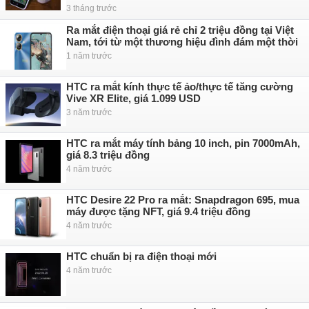
3 tháng trước
Ra mắt điện thoại giá rẻ chỉ 2 triệu đồng tại Việt
Nam, tới từ một thương hiệu đình đám một thời
1 năm trước
HTC ra mắt kính thực tế ảo/thực tế tăng cường
Vive XR Elite, giá 1.099 USD
3 năm trước
HTC ra mắt máy tính bảng 10 inch, pin 7000mAh,
giá 8.3 triệu đồng
4 năm trước
HTC Desire 22 Pro ra mắt: Snapdragon 695, mua
máy được tặng NFT, giá 9.4 triệu đồng
4 năm trước
HTC chuẩn bị ra điện thoại mới
4 năm trước