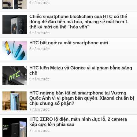
6 năm trước
Chiếc smartphone blockchain của HTC có thể
dùng để đào tiền mã hóa, nhưng sẽ mất hơn 1
thế kỷ mới có thể “hòa vốn”
6 năm trước
HTC bất ngờ ra mắt smartphone mới
6 năm trước
HTC kiện Meizu và Gionee vì vi phạm bằng sáng
chế
6 năm trước
HTC ngừng bán tất cả smartphone tại Vương
Quốc Anh vì vi phạm bản quyền, Xiaomi chuẩn bị
chịu chung số phận?
7 năm trước
HTC ZERO lộ diện, màn hình đục lỗ, 2 camera
kép cực lớn phía sau
7 năm trước