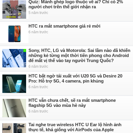
Quiz: Mảnh ghép logo thuộc về ai? Chỉ có 2%
người chơi trên thế giới nhận ra
5 năm trước
HTC ra mắt smartphone giá rẻ mới
6 năm trước
Sony, HTC, LG và Motorola: Sai lầm nào đã khiến
những kẻ từng một thời tiên phong cho Android
để mất vị thế vào tay người Trung Quốc?
6 năm trước
HTC bất ngờ tái xuất với U20 5G và Desire 20
Pro: Hỗ trợ 5G, 4 camera, pin khủng
6 năm trước
HTC vẫn chưa chết, sẽ ra mắt smartphone
flagship 5G vào mùa hè này
6 năm trước
Tai nghe true wireless HTC U Ear lộ hình ảnh
thực tế, khá giống với AirPods của Apple