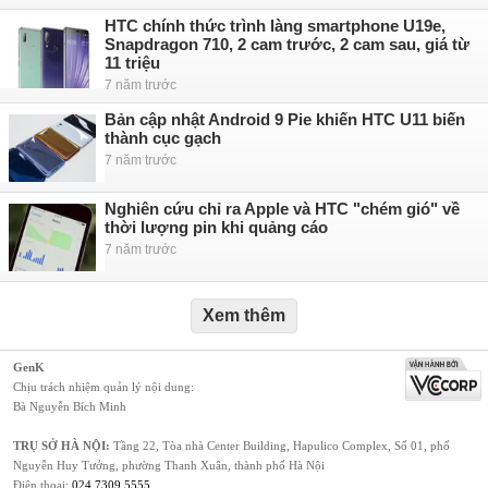
HTC chính thức trình làng smartphone U19e,
Snapdragon 710, 2 cam trước, 2 cam sau, giá từ
11 triệu
7 năm trước
Bản cập nhật Android 9 Pie khiến HTC U11 biến
thành cục gạch
7 năm trước
Nghiên cứu chỉ ra Apple và HTC "chém gió" về
thời lượng pin khi quảng cáo
7 năm trước
Xem thêm
GenK
Chịu trách nhiệm quản lý nội dung:
Bà Nguyễn Bích Minh
TRỤ SỞ HÀ NỘI:
Tầng 22, Tòa nhà Center Building, Hapulico Complex, Số 01, phố
Nguyễn Huy Tưởng, phường Thanh Xuân, thành phố Hà Nội
Điện thoại:
024 7309 5555
.