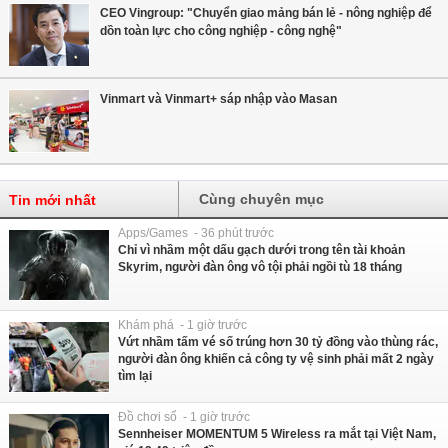
CEO Vingroup: "Chuyển giao mảng bán lẻ - nông nghiệp để
dồn toàn lực cho công nghiệp - công nghệ"
Vinmart và Vinmart+ sáp nhập vào Masan
Cùng chuyên mục
Tin mới nhất
Apps/Games - 36 phút trước
Chỉ vì nhầm một dấu gạch dưới trong tên tài khoản
Skyrim, người đàn ông vô tội phải ngồi tù 18 tháng
Khám phá - 1 giờ trước
Vứt nhầm tấm vé số trúng hơn 30 tỷ đồng vào thùng rác,
người đàn ông khiến cả công ty vệ sinh phải mất 2 ngày
tìm lại
Đồ chơi số - 1 giờ trước
Sennheiser MOMENTUM 5 Wireless ra mắt tại Việt Nam,