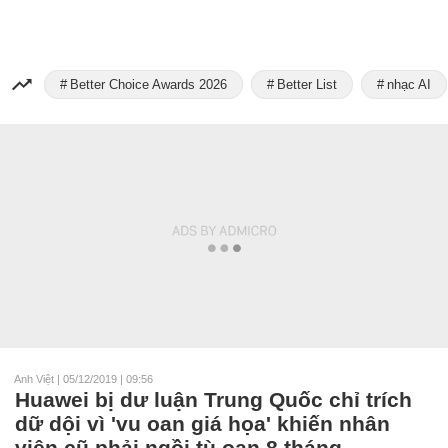
Better Choice Awards 2026
Better List
nhạc AI
Anh Việt
|
05/12/2019 | 09:56
Huawei bị dư luận Trung Quốc chỉ trích
dữ dội vì 'vu oan giá họa' khiến nhân
viên cũ phải ngồi tù oan 8 tháng