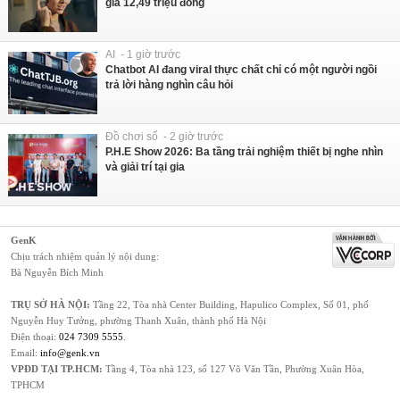
giá 12,49 triệu đồng
AI - 1 giờ trước
Chatbot AI đang viral thực chất chỉ có một người ngồi
trả lời hàng nghìn câu hỏi
Đồ chơi số - 2 giờ trước
P.H.E Show 2026: Ba tầng trải nghiệm thiết bị nghe nhìn
và giải trí tại gia
GenK
Chịu trách nhiệm quản lý nội dung:
Bà Nguyễn Bích Minh
TRỤ SỞ HÀ NỘI:
Tầng 22, Tòa nhà Center Building, Hapulico Complex, Số 01, phố
Nguyễn Huy Tưởng, phường Thanh Xuân, thành phố Hà Nội
Điện thoại:
024 7309 5555
.
Email:
info@genk.vn
VPĐD TẠI TP.HCM:
Tầng 4, Tòa nhà 123, số 127 Võ Văn Tần, Phường Xuân Hòa,
TPHCM