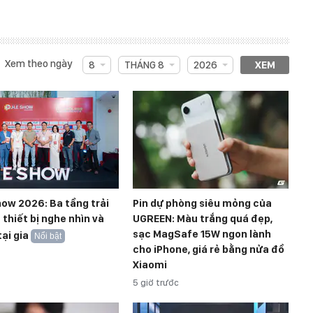
Xem theo ngày
8
THÁNG 8
2026
XEM
how 2026: Ba tầng trải
Pin dự phòng siêu mỏng của
thiết bị nghe nhìn và
UGREEN: Màu trắng quá đẹp,
sạc MagSafe 15W ngon lành
tại gia
Nổi bật
cho iPhone, giá rẻ bằng nửa đồ
Xiaomi
5 giờ trước