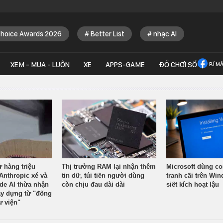
Choice Awards 2026
Better List
nhạc AI
XEM - MUA - LUÔN
XE
APPS-GAME
ĐỒ CHƠI SỐ
BÍ M
ừ hàng triệu
Thị trường RAM lại nhận thêm
Microsoft dùng co
Anthropic xé và
tin dữ, túi tiền người dùng
tranh cãi trên Wi
ude AI thừa nhận
còn chịu đau dài dài
siết kích hoạt lậu
y dựng từ "đống
ư viện"