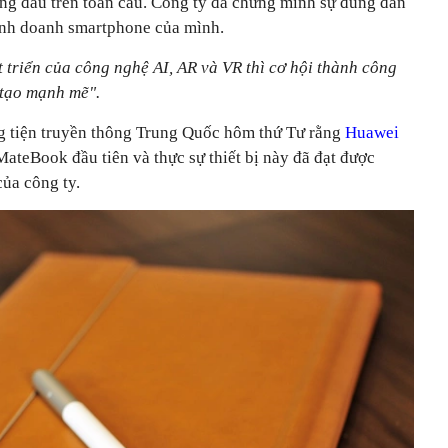
àng đầu trên toàn cầu. Công ty đã chứng minh sự đúng đắn
inh doanh smartphone của mình.
t triển của công nghệ AI, AR và VR thì cơ hội thành công
 tạo mạnh mẽ".
g tiện truyền thông Trung Quốc hôm thứ Tư rằng
Huawei
MateBook đầu tiên và thực sự thiết bị này đã đạt được
ủa công ty.