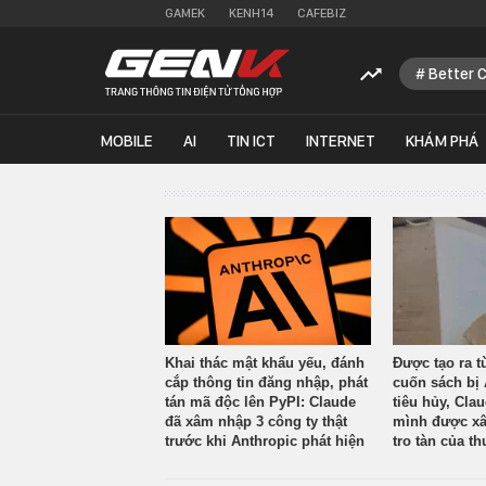
GAMEK
KENH14
CAFEBIZ
Better 
MOBILE
AI
TIN ICT
INTERNET
KHÁM PHÁ
Khai thác mật khẩu yếu, đánh
Được tạo ra t
cắp thông tin đăng nhập, phát
cuốn sách bị 
tán mã độc lên PyPI: Claude
tiêu hủy, Cla
đã xâm nhập 3 công ty thật
mình được xâ
trước khi Anthropic phát hiện
tro tàn của th