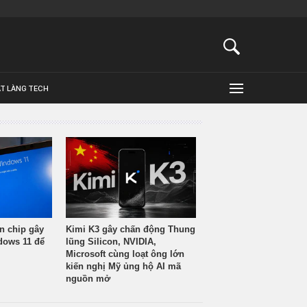
ẬT LÀNG TECH
n chip gây
Kimi K3 gây chấn động Thung
ndows 11 để
lũng Silicon, NVIDIA,
Microsoft cùng loạt ông lớn
kiến nghị Mỹ ủng hộ AI mã
nguồn mở