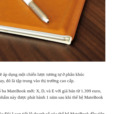
sẽ áp dụng một chiến lược tương tự ở phân khúc
y, đó là tập trung vào thị trường cao cấp.
 ba MateBook mới: X, D, và E với giá bán từ 1.399 euro,
 phẩm này được phát hành 1 năm sau khi thế hệ MateBook
ủa Đài Loan tiết lộ doanh số của thế hệ MateBook đầu tiên