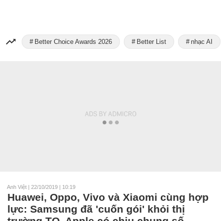
Better Choice Awards 2026
Better List
nhạc AI
Anh Việt
|
22/10/2019 | 10:19
Huawei, Oppo, Vivo và Xiaomi cùng hợp
lực: Samsung đã 'cuốn gói' khỏi thị
trường TQ, Apple có chịu chung số