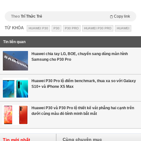
Theo
Trí Thức Trẻ
Copy link
TỪ KHÓA
HUAWEI P30
P30
P30 PRO
HUAWEI P30 PRO
HUAWEI
Tin liên quan
Huawei chia tay LG, BOE, chuyển sang dùng màn hình
Samsung cho P30 Pro
Huawei P30 Pro lộ điểm benchmark, thua xa so với Galaxy
S10+ và iPhone XS Max
Huawei P30 và P30 Pro lộ thiết kế vát phẳng hai cạnh trên
dưới cùng màu đỏ bình minh bắt mắt
Cùng chuyên mục
Tin mới nhất