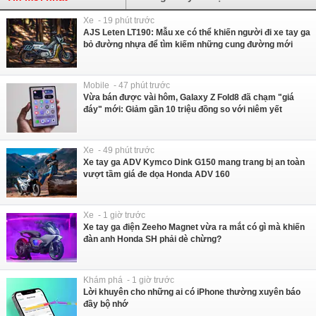
Xe - 19 phút trước
AJS Leten LT190: Mẫu xe có thể khiến người đi xe tay ga
bỏ đường nhựa để tìm kiếm những cung đường mới
Mobile - 47 phút trước
Vừa bán được vài hôm, Galaxy Z Fold8 đã chạm "giá
đáy" mới: Giảm gần 10 triệu đồng so với niêm yết
Xe - 49 phút trước
Xe tay ga ADV Kymco Dink G150 mang trang bị an toàn
vượt tầm giá đe dọa Honda ADV 160
Xe - 1 giờ trước
Xe tay ga điện Zeeho Magnet vừa ra mắt có gì mà khiến
đàn anh Honda SH phải dè chừng?
Khám phá - 1 giờ trước
Lời khuyên cho những ai có iPhone thường xuyên báo
đầy bộ nhớ