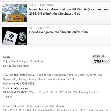
Sống - 1 giờ trước
Ngành học cao điểm nhất của ĐH Kinh tế Quốc dân năm
2026: 9,5 điểm/môn vẫn chưa thể đỗ
AI - 1 giờ trước
OpenAI lo ngại về mô hình của chính mình
GenK
Chịu trách nhiệm quản lý nội dung:
Bà Nguyễn Bích Minh
TRỤ SỞ HÀ NỘI:
Tầng 22, Tòa nhà Center Building, Hapulico Complex, Số 01, phố
Nguyễn Huy Tưởng, phường Thanh Xuân, thành phố Hà Nội
Điện thoại:
024 7309 5555
.
Email:
info@genk.vn
VPĐD TẠI TP.HCM:
Tầng 4, Tòa nhà 123, số 127 Võ Văn Tần, Phường Xuân Hòa,
TPHCM
© Copyright 2010 - 2026 - Công ty Cổ phần VCCorp
Tầng 17, 19, 20, 21 Toà nhà Center Building - Hapulico Complex, Số 01, phố Nguyễn Huy