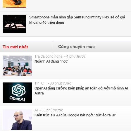
Smartphone màn hình gập Samsung Infinity Flex sẽ có giá
khoảng 40 triệu đồng
Cùng chuyên mục
Tin mới nhất
Trà đá công nghệ - 4 phút trước
Ngành AI đang "hot"
Tin ICT - 30 phút trước
OpenAI tăng cường biện pháp an toàn đối với mô hình AI
Astra
AI - 36 phút trước
Kiến trúc sư AI của Google bất ngờ "dứt áo ra đi"