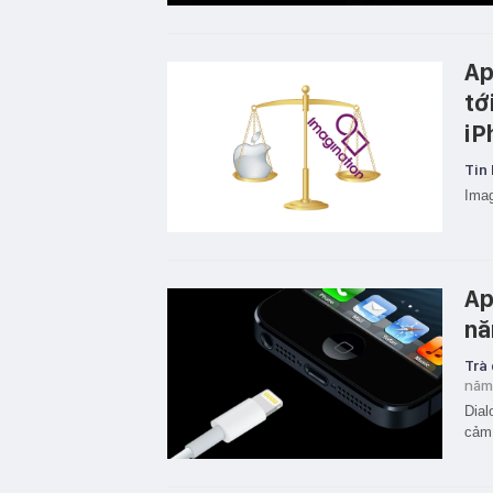
Ap
tớ
iP
Tin 
Imag
Ap
nă
Trà
năm
Dial
cảm