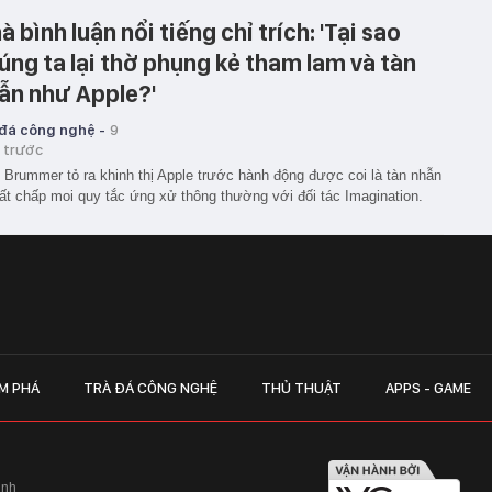
à bình luận nổi tiếng chỉ trích: 'Tại sao
úng ta lại thờ phụng kẻ tham lam và tàn
ẫn như Apple?'
 đá công nghệ -
9
 trước
 Brummer tỏ ra khinh thị Apple trước hành động được coi là tàn nhẫn
ất chấp moi quy tắc ứng xử thông thường với đối tác Imagination.
M PHÁ
TRÀ ĐÁ CÔNG NGHỆ
THỦ THUẬT
APPS - GAME
inh