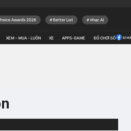
Choice Awards 2026
Better List
nhạc AI
XEM - MUA - LUÔN
XE
APPS-GAME
ĐỒ CHƠI SỐ
BÍ M
on