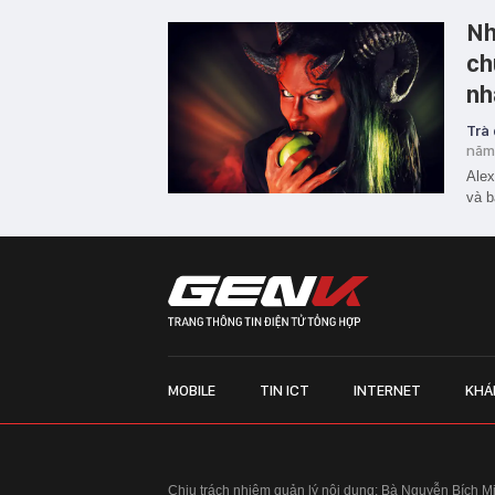
Nh
ch
nh
Trà
năm
Alex
và b
MOBILE
TIN ICT
INTERNET
KHÁ
Chịu trách nhiệm quản lý nội dung: Bà Nguyễn Bích M