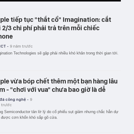
ple tiếp tục "thắt cổ" Imagination: cắt
i 2/3 chi phí phải trả trên mỗi chiếc
hone
ICT -
9 năm trước
ination Technologies sẽ gặp phải nhiều khó khăn trong thời gian tới.
ple vừa bóp chết thêm một bạn hàng lâu
m - "chơi với vua" chưa bao giờ là dễ
 đá công nghệ -
9
 trước
og Semiconductor tản lờ lý do cổ phiếu sụt giảm nhưng chắc hẳn dự
 được cơn khốn khó sắp gõ cửa.