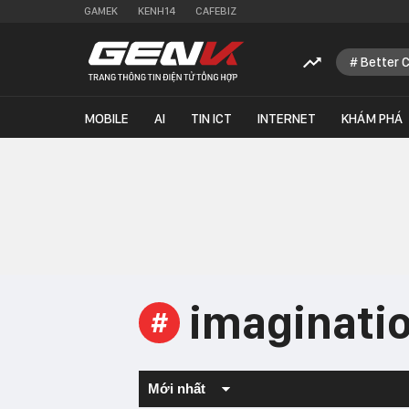
GAMEK
KENH14
CAFEBIZ
Better 
MOBILE
AI
TIN ICT
INTERNET
KHÁM PHÁ
imaginati
#
Mới nhất