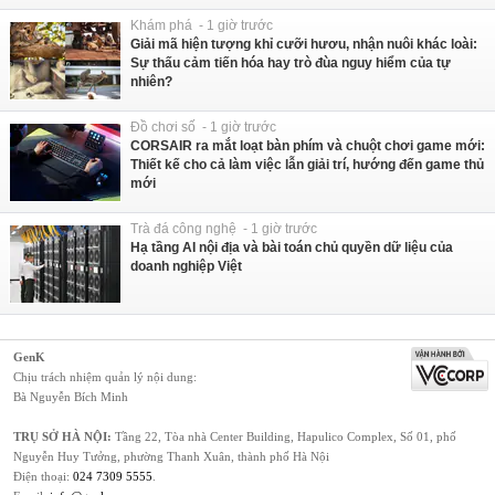
Khám phá - 1 giờ trước
Giải mã hiện tượng khỉ cưỡi hươu, nhận nuôi khác loài:
Sự thấu cảm tiến hóa hay trò đùa nguy hiểm của tự
nhiên?
Đồ chơi số - 1 giờ trước
CORSAIR ra mắt loạt bàn phím và chuột chơi game mới:
Thiết kế cho cả làm việc lẫn giải trí, hướng đến game thủ
mới
Trà đá công nghệ - 1 giờ trước
Hạ tầng AI nội địa và bài toán chủ quyền dữ liệu của
doanh nghiệp Việt
GenK
Chịu trách nhiệm quản lý nội dung:
Bà Nguyễn Bích Minh
TRỤ SỞ HÀ NỘI:
Tầng 22, Tòa nhà Center Building, Hapulico Complex, Số 01, phố
Nguyễn Huy Tưởng, phường Thanh Xuân, thành phố Hà Nội
Điện thoại:
024 7309 5555
.