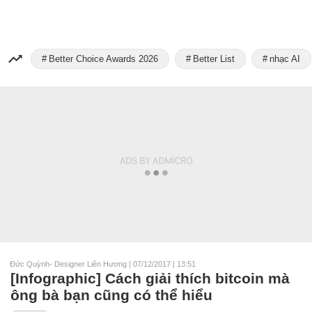
Better Choice Awards 2026
Better List
nhạc AI
Đức Quỳnh- Designer Liên Hương
|
07/12/2017 | 13:51
[Infographic] Cách giải thích bitcoin mà
ông bà bạn cũng có thể hiểu