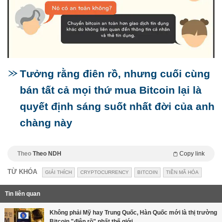
Tưởng rằng điên rồ, nhưng cuối cùng
bán tất cả mọi thứ mua Bitcoin lại là
quyết định sáng suốt nhất đời của anh
chàng này
Theo
Theo NDH
Copy link
TỪ KHÓA
GIẢI THÍCH
CRYPTOCURRENCY
BITCOIN
TIỀN MÃ HÓA
Tin liên quan
Không phải Mỹ hay Trung Quốc, Hàn Quốc mới là thị trường
Bitcoin "điên rồ" nhất thế giới