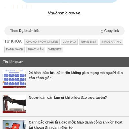
Nguồn:mic.gov.vn.
Theo
Đại đoàn kết
Copy link
TỪ KHÓA
CHỐNG TRỘM ONLINE
LỪA ĐẢO
NHẬN BIẾT
INFOGRAPHIC
DANH SÁCH
PHÁT HIỆN
WEBSITE
Tin liên quan
24 hình thức lừa đảo trên không gian mạng mà người dân
cần cảnh giác
Người dân cần làm gì khi bị lừa đảo trực tuyến?
Cảnh báo chiêu lừa đảo mới: Mạo danh công an kích hoạt
tài khoản định danh điện tử