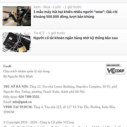
Xem - Mua - Luôn - 1 giờ trước
3 mẫu máy hút bụi khiến nhiều người “wow”: Giá chỉ
khoảng 500.000 đồng, lượt bán khủng
Tin ICT - 1 giờ trước
Người có tài khoản ngân hàng nhớ kỹ thông báo sau
GenK
Chịu trách nhiệm quản lý nội dung:
Bà Nguyễn Bích Minh
TRỤ SỞ HÀ NỘI:
Tầng 22, Tòa nhà Center Building, Hapulico Complex, Số 01, phố
Nguyễn Huy Tưởng, phường Thanh Xuân, thành phố Hà Nội
Điện thoại:
024 7309 5555
.
Email:
info@genk.vn
VPĐD TẠI TP.HCM:
Tầng 4, Tòa nhà 123, số 127 Võ Văn Tần, Phường Xuân Hòa,
TPHCM
© Copyright 2010 - 2026 - Công ty Cổ phần VCCorp