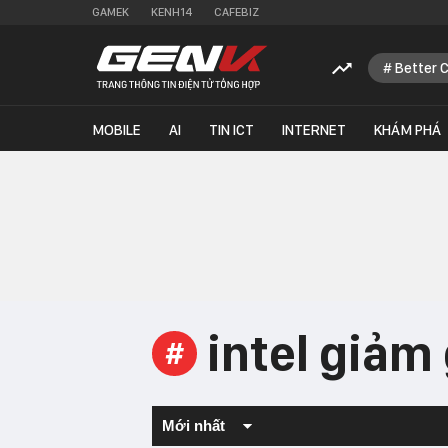
GAMEK
KENH14
CAFEBIZ
Better 
MOBILE
AI
TIN ICT
INTERNET
KHÁM PHÁ
intel giảm 
#
Mới nhất