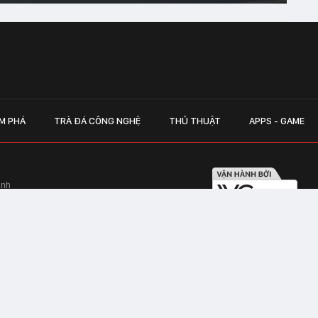
M PHÁ
TRÀ ĐÁ CÔNG NGHỆ
THỦ THUẬT
APPS - GAME
inh
Hapulico Complex, Số 01, phố Nguyễn
LIÊN HỆ QUẢN
 Văn Tần, Phường Xuân Hòa, TPHCM
Hotline hỗ trợ quảng cáo:
ico Complex, Số 01, phố Nguyễn Huy
Email:
giaitrixahoi@admicr
Hỗ trợ & CSKH: Admicro
 trên mạng số 460/GP-TTĐT do Sở Thông