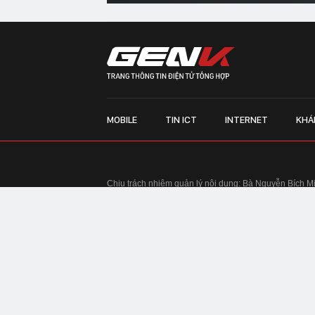
MOBILE
TIN ICT
INTERNET
KHÁ
Chịu trách nhiệm quản lý nội dung: Bà Nguyễn Bích M
TRỤ SỞ HÀ NỘI:
Tầng 22, Tòa nhà Center Building, 
Huy Tưởng, phường Thanh Xuân, thành phố Hà Nội
Điện thoại: 024 7309 5555.
Email:
info@genk.vn
VPĐD TẠI TP.HCM:
Tầng 4, Tòa nhà 123, số 127 Võ
© Copyright 2010 - 2026 - Công ty Cổ phần VCCorp
Tầng 17, 19, 20, 21 Toà nhà Center Building - Hapul
Tưởng, phường Thanh Xuân, thành phố Hà Nội
Giấy phép thiết lập trang thông tin điện tử tổng hợp