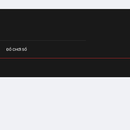
ĐỒ CHƠI SỐ
G CÁO
o.vn