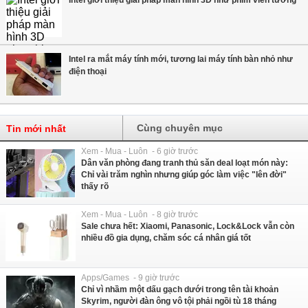
Intel ra mắt máy tính mới, tương lai máy tính bàn nhỏ như
điện thoại
Cùng chuyên mục
Tin mới nhất
Xem - Mua - Luôn - 6 giờ trước
Dân văn phòng đang tranh thủ săn deal loạt món này:
Chỉ vài trăm nghìn nhưng giúp góc làm việc "lên đời"
thấy rõ
Xem - Mua - Luôn - 8 giờ trước
Sale chưa hết: Xiaomi, Panasonic, Lock&Lock vẫn còn
nhiều đồ gia dụng, chăm sóc cá nhân giá tốt
Apps/Games - 9 giờ trước
Chỉ vì nhầm một dấu gạch dưới trong tên tài khoản
Skyrim, người đàn ông vô tội phải ngồi tù 18 tháng