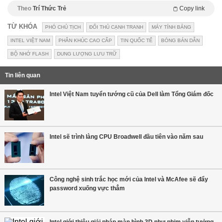
Theo
Trí Thức Trẻ
Copy link
TỪ KHÓA
PHÓ CHỦ TỊCH
ĐỐI THỦ CẠNH TRANH
MÁY TÍNH BẢNG
INTEL VIỆT NAM
PHÂN KHÚC CAO CẤP
TIN QUỐC TẾ
BÓNG BÁN DẪN
BỘ NHỚ FLASH
DUNG LƯỢNG LƯU TRỮ
Tin liên quan
Intel Việt Nam tuyển tướng cũ của Dell làm Tổng Giám đốc
Intel sẽ trình làng CPU Broadwell đầu tiên vào năm sau
Công nghệ sinh trắc học mới của Intel và McAfee sẽ đẩy
password xuống vực thẳm
Intel giới thiệu giải pháp màn hình 3D như phim viễn tưởng