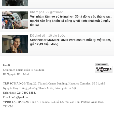
Khám phá - 9 giờ trước
Vứt nhầm tấm vé số trúng hơn 30 tỷ đồng vào thùng rác,
người đàn ông khiến cả công ty vệ sinh phải mất 2 ngày
tìm lại
Đồ chơi số - 10 giờ trước
Sennheiser MOMENTUM 5 Wireless ra mắt tại Việt Nam,
giá 12,49 triệu đồng
GenK
Chịu trách nhiệm quản lý nội dung:
Bà Nguyễn Bích Minh
TRỤ SỞ HÀ NỘI:
Tầng 22, Tòa nhà Center Building, Hapulico Complex, Số 01, phố
Nguyễn Huy Tưởng, phường Thanh Xuân, thành phố Hà Nội
Điện thoại:
024 7309 5555
.
Email:
info@genk.vn
VPĐD TẠI TP.HCM:
Tầng 4, Tòa nhà 123, số 127 Võ Văn Tần, Phường Xuân Hòa,
TPHCM