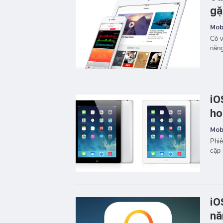
gặ
Mobi
Có v
năng
iO
ho
Mobi
Phiê
cập 
iO
nă