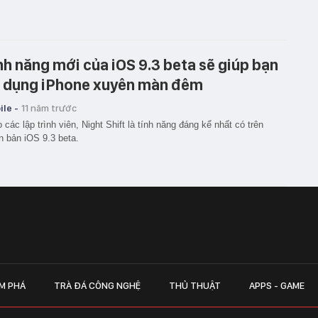
nh năng mới của iOS 9.3 beta sẽ giúp bạn
 dụng iPhone xuyên màn đêm
le -
11 năm trước
 các lập trình viên, Night Shift là tính năng đáng kể nhất có trên
n bản iOS 9.3 beta.
M PHÁ
TRÀ ĐÁ CÔNG NGHỆ
THỦ THUẬT
APPS - GAME