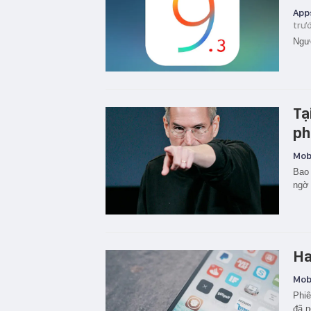
App
trư
Ngườ
Tạ
ph
Mobi
Bao 
ngờ 
Ha
Mobi
Phiê
đã n