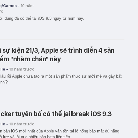
s/Games -
10 năm
ớc
i dùng đã có thể tải iOS 9.3 ngay từ hôm nay.
i sự kiện 21/3, Apple sẽ trình diễn 4 sản
ẩm "nhàm chán" này
le -
10 năm trước
lâu rồi Apple chưa tạo ra một sản phẩm thực sự mới mẻ và gây bất
nhỉ?
cker tuyên bố có thể jailbreak iOS 9.3
le -
10 năm trước
n bản iOS mới nhất của Apple vẫn tồn tại lỗ hổng bảo mật dù hãng
ỗ lực vá lỗi qua nhiều bản beta liên tiếp.