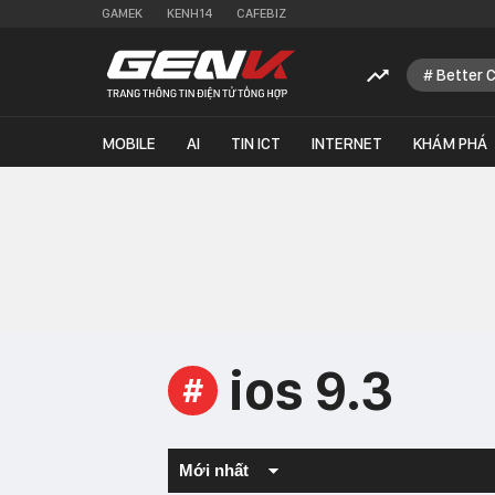
GAMEK
KENH14
CAFEBIZ
Better 
MOBILE
AI
TIN ICT
INTERNET
KHÁM PHÁ
ios 9.3
#
Mới nhất