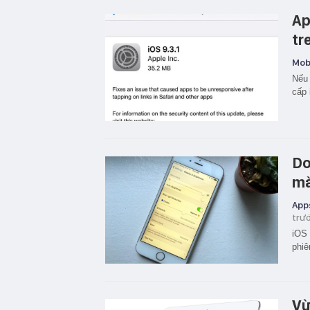
Ap
tr
Mobi
Nếu 
cấp 
Do
mà
App
trư
iOS 
phiê
Vừ