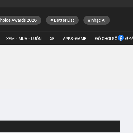
Choice Awards 2026
Better List
nhạc AI
XEM - MUA - LUÔN
XE
APPS-GAME
ĐỒ CHƠI SỐ
BÍ M