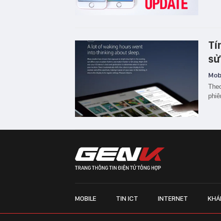
Tí
sử
Mobi
Theo
phiê
MOBILE
TIN ICT
INTERNET
KHÁ