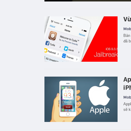
Vừ
Mobi
Bản 
đã b
Ap
iP
Mobi
Appl
sẽ k