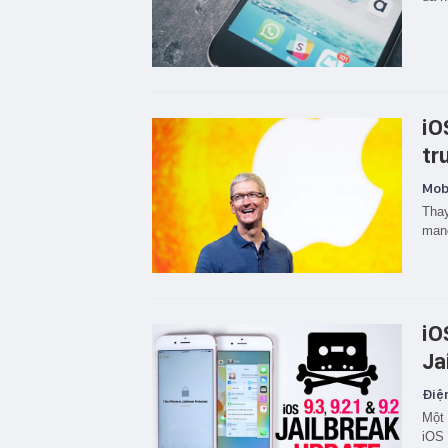
iO
tr
Mobi
Thay
mang
iO
Ja
Điện
Một 
iOS 