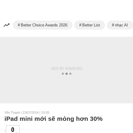
Better Choice Awards 2026
Better List
nhạc AI
Yến Thanh
|
23/07/2014 | 15:55
iPad mini mới sẽ mỏng hơn 30%
0