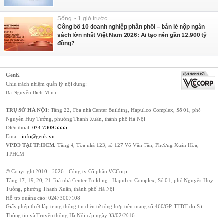
Sống - 1 giờ trước
Công bố 10 doanh nghiệp phân phối – bán lẻ nộp ngân
sách lớn nhất Việt Nam 2026: Ai tạo nên gần 12.900 tỷ
đồng?
GenK
Chịu trách nhiệm quản lý nội dung:
Bà Nguyễn Bích Minh
TRỤ SỞ HÀ NỘI:
Tầng 22, Tòa nhà Center Building, Hapulico Complex, Số 01, phố
Nguyễn Huy Tưởng, phường Thanh Xuân, thành phố Hà Nội
Điện thoại:
024 7309 5555
.
Email:
info@genk.vn
VPĐD TẠI TP.HCM:
Tầng 4, Tòa nhà 123, số 127 Võ Văn Tần, Phường Xuân Hòa,
TPHCM
© Copyright 2010 - 2026 - Công ty Cổ phần VCCorp
Tầng 17, 19, 20, 21 Toà nhà Center Building - Hapulico Complex, Số 01, phố Nguyễn Huy
Tưởng, phường Thanh Xuân, thành phố Hà Nội
Hỗ trợ quảng cáo:
02473007108
Giấy phép thiết lập trang thông tin điện tử tổng hợp trên mạng số 460/GP-TTĐT do Sở
Thông tin và Truyền thông Hà Nội cấp ngày 03/02/2016