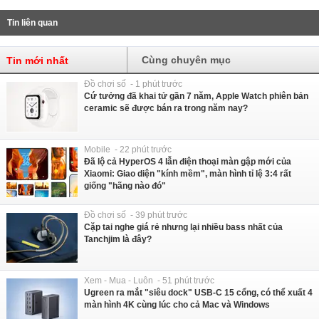
Tin liên quan
Cùng chuyên mục
Tin mới nhất
Đồ chơi số - 1 phút trước
Cứ tưởng đã khai tử gần 7 năm, Apple Watch phiên bản
ceramic sẽ được bán ra trong năm nay?
Mobile - 22 phút trước
Đã lộ cả HyperOS 4 lẫn điện thoại màn gập mới của
Xiaomi: Giao diện "kính mềm", màn hình tỉ lệ 3:4 rất
giống "hãng nào đó"
Đồ chơi số - 39 phút trước
Cặp tai nghe giá rẻ nhưng lại nhiều bass nhất của
Tanchjim là đây?
Xem - Mua - Luôn - 51 phút trước
Ugreen ra mắt "siêu dock" USB-C 15 cổng, có thể xuất 4
màn hình 4K cùng lúc cho cả Mac và Windows