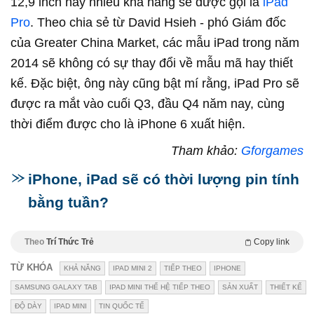
12,9 inch này nhiều khả năng sẽ được gọi là
iPad
Pro
. Theo chia sẻ từ David Hsieh - phó Giám đốc
của Greater China Market, các mẫu iPad trong năm
2014 sẽ không có sự thay đổi về mẫu mã hay thiết
kế. Đặc biệt, ông này cũng bật mí rằng, iPad Pro sẽ
được ra mắt vào cuối Q3, đầu Q4 năm nay, cùng
thời điểm được cho là iPhone 6 xuất hiện.
Tham khảo:
Gforgames
iPhone, iPad sẽ có thời lượng pin tính
bằng tuần?
Theo
Trí Thức Trẻ
Copy link
TỪ KHÓA
KHẢ NĂNG
IPAD MINI 2
TIẾP THEO
IPHONE
SAMSUNG GALAXY TAB
IPAD MINI THẾ HỆ TIẾP THEO
SẢN XUẤT
THIẾT KẾ
ĐỘ DÀY
IPAD MINI
TIN QUỐC TẾ