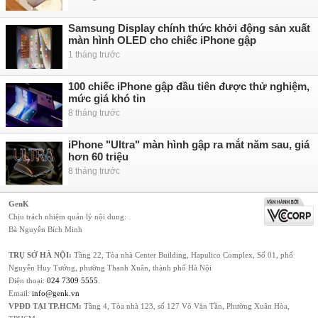
Samsung Display chính thức khởi động sản xuất
màn hình OLED cho chiếc iPhone gập
1 tháng trước
100 chiếc iPhone gập đầu tiên được thử nghiệm,
mức giá khó tin
8 tháng trước
iPhone "Ultra" màn hình gập ra mắt năm sau, giá
hơn 60 triệu
8 tháng trước
GenK
Chịu trách nhiệm quản lý nội dung:
Bà Nguyễn Bích Minh
TRỤ SỞ HÀ NỘI:
Tầng 22, Tòa nhà Center Building, Hapulico Complex, Số 01, phố
Nguyễn Huy Tưởng, phường Thanh Xuân, thành phố Hà Nội
Điện thoại:
024 7309 5555
.
Email:
info@genk.vn
VPĐD TẠI TP.HCM:
Tầng 4, Tòa nhà 123, số 127 Võ Văn Tần, Phường Xuân Hòa,