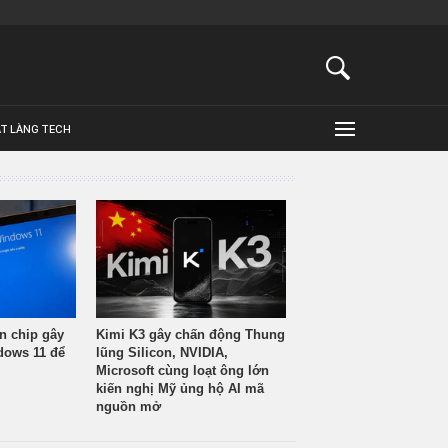
ẬT LÀNG TECH
n chip gây
Kimi K3 gây chấn động Thung
ndows 11 để
lũng Silicon, NVIDIA,
Microsoft cùng loạt ông lớn
kiến nghị Mỹ ủng hộ AI mã
nguồn mở