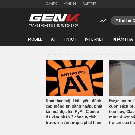
GAMEK
KENH14
CAFEBIZ
Better 
MOBILE
AI
TIN ICT
INTERNET
KHÁM PHÁ
Khai thác mật khẩu yếu, đánh
Được tạo ra t
cắp thông tin đăng nhập, phát
cuốn sách bị 
tán mã độc lên PyPI: Claude
tiêu hủy, Cla
đã xâm nhập 3 công ty thật
mình được xâ
trước khi Anthropic phát hiện
tro tàn của th