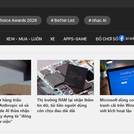
Choice Awards 2026
Better List
nhạc AI
XEM - MUA - LUÔN
XE
APPS-GAME
ĐỒ CHƠI SỐ
BÍ M
ừ hàng triệu
Thị trường RAM lại nhận thêm
Microsoft dùng co
Anthropic xé và
tin dữ, túi tiền người dùng
tranh cãi trên Wi
ude AI thừa nhận
còn chịu đau dài dài
siết kích hoạt lậu
y dựng từ "đống
ư viện"