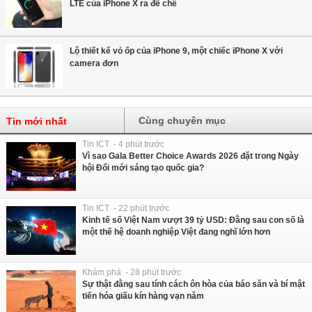
LTE của iPhone X ra để chê
Lộ thiết kế vỏ ốp của iPhone 9, một chiếc iPhone X với
camera đơn
Cùng chuyên mục
Tin mới nhất
Tin ICT - 4 phút trước
Vì sao Gala Better Choice Awards 2026 đặt trong Ngày
hội Đổi mới sáng tạo quốc gia?
Tin ICT - 22 phút trước
Kinh tế số Việt Nam vượt 39 tỷ USD: Đằng sau con số là
một thế hệ doanh nghiệp Việt đang nghĩ lớn hơn
Khám phá - 28 phút trước
Sự thật đằng sau tính cách ôn hòa của báo săn và bí mật
tiến hóa giấu kín hàng vạn năm