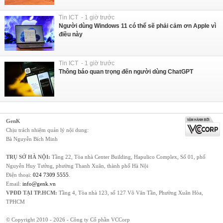
Tin ICT - 1 giờ trước
Người dùng Windows 11 có thể sẽ phải cảm ơn Apple vì
điều này
Tin ICT - 1 giờ trước
Thông báo quan trọng đến người dùng ChatGPT
GenK
Chịu trách nhiệm quản lý nội dung:
Bà Nguyễn Bích Minh
TRỤ SỞ HÀ NỘI:
Tầng 22, Tòa nhà Center Building, Hapulico Complex, Số 01, phố
Nguyễn Huy Tưởng, phường Thanh Xuân, thành phố Hà Nội
Điện thoại:
024 7309 5555
.
Email:
info@genk.vn
VPĐD TẠI TP.HCM:
Tầng 4, Tòa nhà 123, số 127 Võ Văn Tần, Phường Xuân Hòa,
TPHCM
© Copyright 2010 - 2026 - Công ty Cổ phần VCCorp