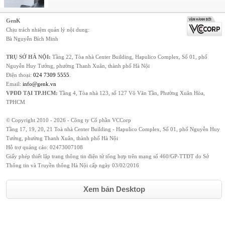
GenK
Chịu trách nhiệm quản lý nội dung:
Bà Nguyễn Bích Minh
TRỤ SỞ HÀ NỘI:
Tầng 22, Tòa nhà Center Building, Hapulico Complex, Số 01, phố
Nguyễn Huy Tưởng, phường Thanh Xuân, thành phố Hà Nội
Điện thoại:
024 7309 5555
.
Email:
info@genk.vn
VPĐD TẠI TP.HCM:
Tầng 4, Tòa nhà 123, số 127 Võ Văn Tần, Phường Xuân Hòa,
TPHCM
© Copyright 2010 - 2026 - Công ty Cổ phần VCCorp
Tầng 17, 19, 20, 21 Toà nhà Center Building - Hapulico Complex, Số 01, phố Nguyễn Huy
Tưởng, phường Thanh Xuân, thành phố Hà Nội
Hỗ trợ quảng cáo:
02473007108
Giấy phép thiết lập trang thông tin điện tử tổng hợp trên mạng số 460/GP-TTĐT do Sở
Thông tin và Truyền thông Hà Nội cấp ngày 03/02/2016
Xem bản Desktop