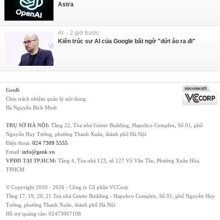
Astra
AI - 2 giờ trước
Kiến trúc sư AI của Google bất ngờ "dứt áo ra đi"
GenK
Chịu trách nhiệm quản lý nội dung:
Bà Nguyễn Bích Minh
TRỤ SỞ HÀ NỘI:
Tầng 22, Tòa nhà Center Building, Hapulico Complex, Số 01, phố
Nguyễn Huy Tưởng, phường Thanh Xuân, thành phố Hà Nội
Điện thoại:
024 7309 5555
.
Email:
info@genk.vn
VPĐD TẠI TP.HCM:
Tầng 4, Tòa nhà 123, số 127 Võ Văn Tần, Phường Xuân Hòa,
TPHCM
© Copyright 2010 - 2026 - Công ty Cổ phần VCCorp
Tầng 17, 19, 20, 21 Toà nhà Center Building - Hapulico Complex, Số 01, phố Nguyễn Huy
Tưởng, phường Thanh Xuân, thành phố Hà Nội
Hỗ trợ quảng cáo:
02473007108