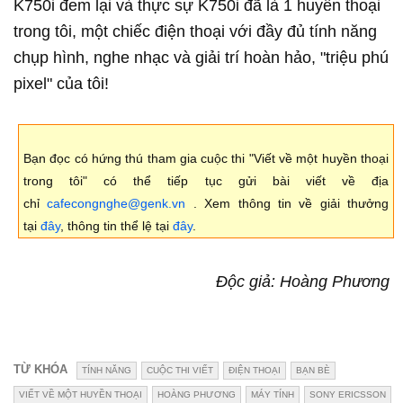
K750i đem lại và thực sự K750i đã là 1 huyền thoại
trong tôi, một chiếc điện thoại với đầy đủ tính năng
chụp hình, nghe nhạc và giải trí hoàn hảo, "triệu phú
pixel" của tôi!
Bạn đọc có hứng thú tham gia cuộc thi "Viết về một huyền thoại
trong tôi" có thể tiếp tục gửi bài viết về địa
chỉ
cafecongnghe@genk.vn
. Xem thông tin về giải thưởng
tại
đây
, thông tin thể lệ tại
đây
.
Độc giả: Hoàng Phương
TỪ KHÓA
TÍNH NĂNG
CUỘC THI VIẾT
ĐIỆN THOẠI
BẠN BÈ
VIẾT VỀ MỘT HUYỀN THOẠI
HOÀNG PHƯƠNG
MÁY TÍNH
SONY ERICSSON