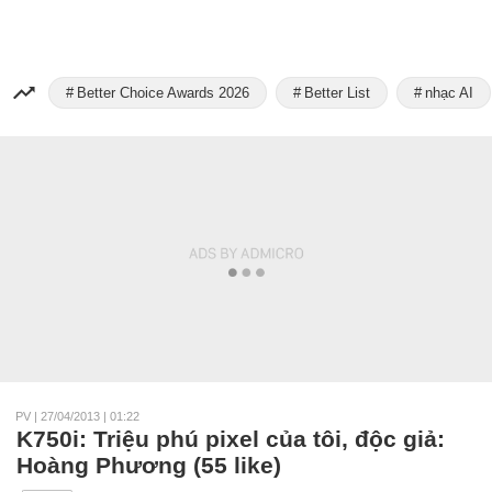
Better Choice Awards 2026
Better List
nhạc AI
PV
|
27/04/2013 | 01:22
K750i: Triệu phú pixel của tôi, độc giả:
Hoàng Phương (55 like)