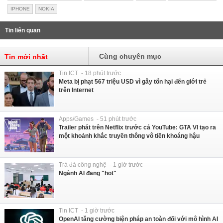
IPHONE
NOKIA
Tin liên quan
Cùng chuyên mục
Tin mới nhất
Tin ICT - 18 phút trước
Meta bị phạt 567 triệu USD vì gây tổn hại đến giới trẻ
trên Internet
Apps/Games - 51 phút trước
Trailer phát trên Netflix trước cả YouTube: GTA VI tạo ra
một khoảnh khắc truyền thông vô tiền khoáng hậu
Trà đá công nghệ - 1 giờ trước
Ngành AI đang "hot"
Tin ICT - 1 giờ trước
OpenAI tăng cường biện pháp an toàn đối với mô hình AI