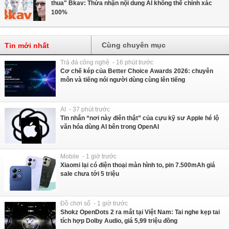
thua" Bkav: Thừa nhận nội dung AI không thể chính xác
100%
Cùng chuyên mục
Tin mới nhất
Trà đá công nghệ - 16 phút trước
Cơ chế kép của Better Choice Awards 2026: chuyên
môn và tiếng nói người dùng cùng lên tiếng
AI - 37 phút trước
Tin nhắn “nơi này điên thật” của cựu kỹ sư Apple hé lộ
văn hóa dùng AI bên trong OpenAI
Mobile - 1 giờ trước
Xiaomi lại có điện thoại màn hình to, pin 7.500mAh giá
sale chưa tới 5 triệu
Đồ chơi số - 1 giờ trước
Shokz OpenDots 2 ra mắt tại Việt Nam: Tai nghe kẹp tai
tích hợp Dolby Audio, giá 5,99 triệu đồng