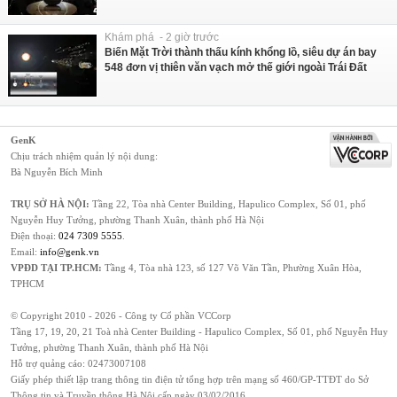
Khám phá - 2 giờ trước
Biến Mặt Trời thành thấu kính khổng lồ, siêu dự án bay
548 đơn vị thiên văn vạch mở thế giới ngoài Trái Đất
GenK
Chịu trách nhiệm quản lý nội dung:
Bà Nguyễn Bích Minh
TRỤ SỞ HÀ NỘI:
Tầng 22, Tòa nhà Center Building, Hapulico Complex, Số 01, phố
Nguyễn Huy Tưởng, phường Thanh Xuân, thành phố Hà Nội
Điện thoại:
024 7309 5555
.
Email:
info@genk.vn
VPĐD TẠI TP.HCM:
Tầng 4, Tòa nhà 123, số 127 Võ Văn Tần, Phường Xuân Hòa,
TPHCM
© Copyright 2010 - 2026 - Công ty Cổ phần VCCorp
Tầng 17, 19, 20, 21 Toà nhà Center Building - Hapulico Complex, Số 01, phố Nguyễn Huy
Tưởng, phường Thanh Xuân, thành phố Hà Nội
Hỗ trợ quảng cáo:
02473007108
Giấy phép thiết lập trang thông tin điện tử tổng hợp trên mạng số 460/GP-TTĐT do Sở
Thông tin và Truyền thông Hà Nội cấp ngày 03/02/2016