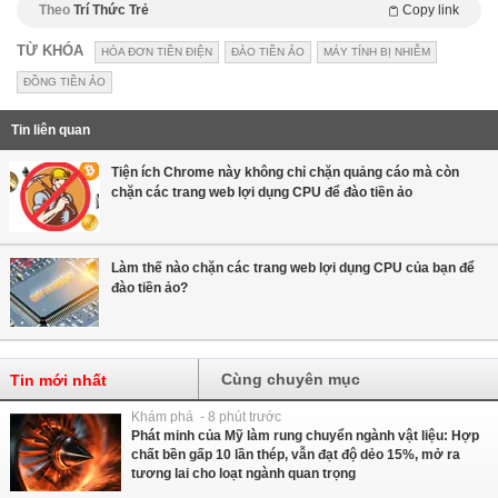
Theo
Trí Thức Trẻ
Copy link
TỪ KHÓA
HÓA ĐƠN TIỀN ĐIỆN
ĐÀO TIỀN ẢO
MÁY TÍNH BỊ NHIỄM
ĐỒNG TIỀN ẢO
Tin liên quan
Tiện ích Chrome này không chỉ chặn quảng cáo mà còn
chặn các trang web lợi dụng CPU để đào tiền ảo
Làm thế nào chặn các trang web lợi dụng CPU của bạn để
đào tiền ảo?
Cùng chuyên mục
Tin mới nhất
Khám phá - 8 phút trước
Phát minh của Mỹ làm rung chuyển ngành vật liệu: Hợp
chất bền gấp 10 lần thép, vẫn đạt độ dẻo 15%, mở ra
tương lai cho loạt ngành quan trọng