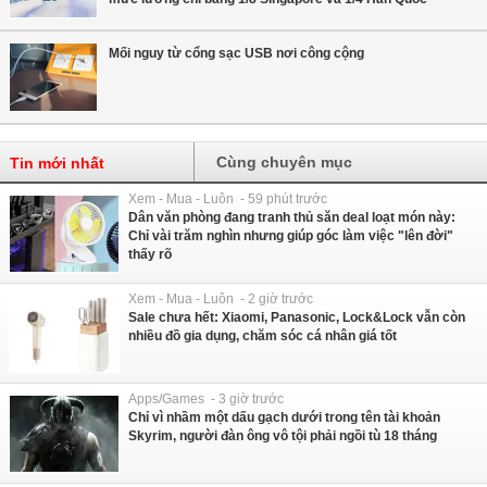
Mối nguy từ cổng sạc USB nơi công cộng
Cùng chuyên mục
Tin mới nhất
Xem - Mua - Luôn - 59 phút trước
Dân văn phòng đang tranh thủ săn deal loạt món này:
Chỉ vài trăm nghìn nhưng giúp góc làm việc "lên đời"
thấy rõ
Xem - Mua - Luôn - 2 giờ trước
Sale chưa hết: Xiaomi, Panasonic, Lock&Lock vẫn còn
nhiều đồ gia dụng, chăm sóc cá nhân giá tốt
Apps/Games - 3 giờ trước
Chỉ vì nhầm một dấu gạch dưới trong tên tài khoản
Skyrim, người đàn ông vô tội phải ngồi tù 18 tháng