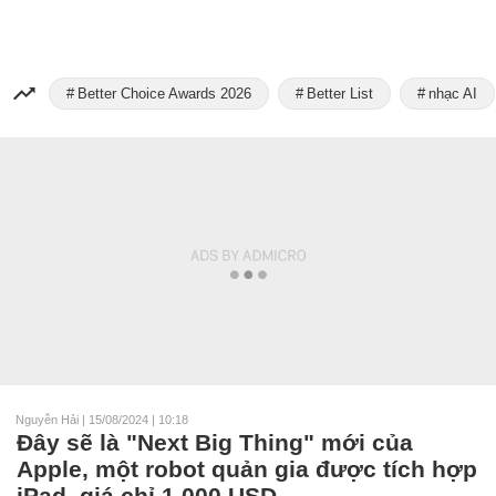
Better Choice Awards 2026
Better List
nhạc AI
Nguyễn Hải
|
15/08/2024 | 10:18
Đây sẽ là "Next Big Thing" mới của
Apple, một robot quản gia được tích hợp
iPad, giá chỉ 1.000 USD