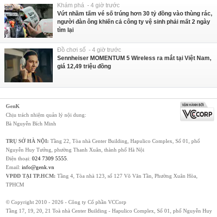
Khám phá - 4 giờ trước
Vứt nhầm tấm vé số trúng hơn 30 tỷ đồng vào thùng rác,
người đàn ông khiến cả công ty vệ sinh phải mất 2 ngày
tìm lại
Đồ chơi số - 4 giờ trước
Sennheiser MOMENTUM 5 Wireless ra mắt tại Việt Nam,
giá 12,49 triệu đồng
GenK
Chịu trách nhiệm quản lý nội dung:
Bà Nguyễn Bích Minh
TRỤ SỞ HÀ NỘI:
Tầng 22, Tòa nhà Center Building, Hapulico Complex, Số 01, phố
Nguyễn Huy Tưởng, phường Thanh Xuân, thành phố Hà Nội
Điện thoại:
024 7309 5555
.
Email:
info@genk.vn
VPĐD TẠI TP.HCM:
Tầng 4, Tòa nhà 123, số 127 Võ Văn Tần, Phường Xuân Hòa,
TPHCM
© Copyright 2010 - 2026 - Công ty Cổ phần VCCorp
Tầng 17, 19, 20, 21 Toà nhà Center Building - Hapulico Complex, Số 01, phố Nguyễn Huy