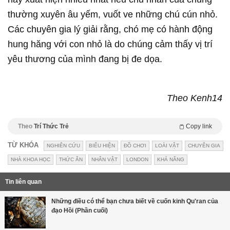
thường xuyên âu yếm, vuốt ve những chú cún nhỏ.
Các chuyên gia lý giải rằng, chó mẹ có hành động
hung hăng với con nhỏ là do chúng cảm thấy vị trí
yêu thương của mình đang bị đe dọa.
Theo Kenh14
Theo
Trí Thức Trẻ
Copy link
TỪ KHÓA
NGHIÊN CỨU
BIỂU HIỆN
ĐỒ CHƠI
LOÀI VẬT
CHUYÊN GIA
NHÀ KHOA HỌC
THỨC ĂN
NHÂN VẬT
LONDON
KHẢ NĂNG
Tin liên quan
Những điều có thể bạn chưa biết về cuốn kinh Qu'ran của
đạo Hồi (Phần cuối)