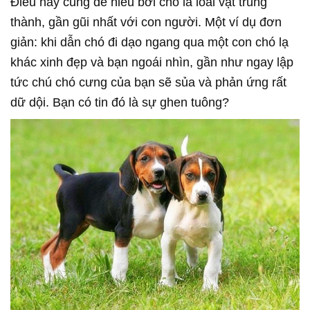
Điều này cũng dễ hiểu bởi chó là loài vật trung
thành, gần gũi nhất với con người. Một ví dụ đơn
giản: khi dẫn chó đi dạo ngang qua một con chó lạ
khác xinh đẹp và bạn ngoái nhìn, gần như ngay lập
tức chú chó cưng của bạn sẽ sủa và phản ứng rất
dữ dội. Bạn có tin đó là sự ghen tuông?