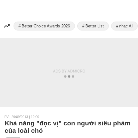
Better Choice Awards 2026
Better List
nhạc AI
PV
|
29/09/2013 | 12:00
Khả năng "đọc vị" con người siêu phàm
của loài chó