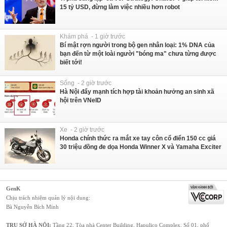
15 tỷ USD, đừng làm việc nhiều hơn robot
Khám phá - 1 giờ trước
Bí mật rợn người trong bộ gen nhân loại: 1% DNA của
bạn đến từ một loài người "bóng ma" chưa từng được
biết tới!
Sống - 2 giờ trước
Hà Nội đẩy mạnh tích hợp tài khoản hưởng an sinh xã
hội trên VNeID
Xe - 2 giờ trước
Honda chính thức ra mắt xe tay côn cổ điển 150 cc giá
30 triệu đồng đe dọa Honda Winner X và Yamaha Exciter
GenK
Chịu trách nhiệm quản lý nội dung:
Bà Nguyễn Bích Minh
TRỤ SỞ HÀ NỘI:
Tầng 22, Tòa nhà Center Building, Hapulico Complex, Số 01, phố