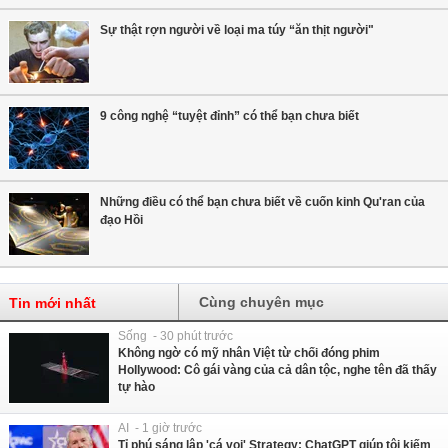
Sự thật rợn người về loại ma túy “ăn thịt người"
9 công nghệ “tuyệt đỉnh” có thể bạn chưa biết
Những điều có thể bạn chưa biết về cuốn kinh Qu'ran của
đạo Hồi
Cùng chuyên mục
Tin mới nhất
Sống - 30 phút trước
Không ngờ có mỹ nhân Việt từ chối đóng phim
Hollywood: Cô gái vàng của cả dân tộc, nghe tên đã thấy
tự hào
AI - 1 giờ trước
Tỉ phú sáng lập 'cá voi' Strategy: ChatGPT giúp tôi kiếm