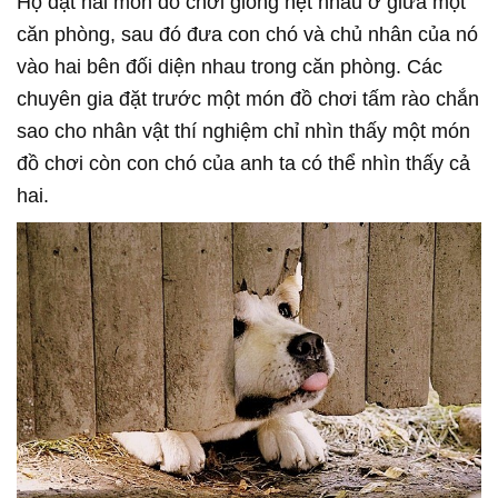
Họ đặt hai món đồ chơi giống hệt nhau ở giữa một
căn phòng, sau đó đưa con chó và chủ nhân của nó
vào hai bên đối diện nhau trong căn phòng. Các
chuyên gia đặt trước một món đồ chơi tấm rào chắn
sao cho nhân vật thí nghiệm chỉ nhìn thấy một món
đồ chơi còn con chó của anh ta có thể nhìn thấy cả
hai.