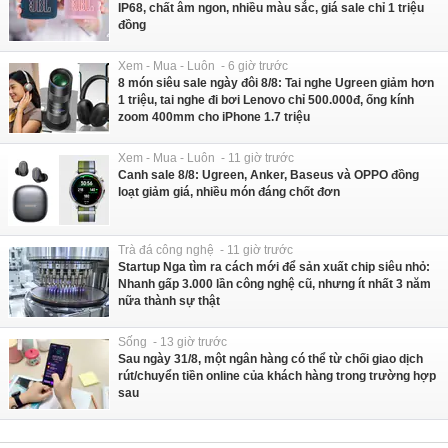
IP68, chất âm ngon, nhiều màu sắc, giá sale chỉ 1 triệu
đồng
Xem - Mua - Luôn - 6 giờ trước
8 món siêu sale ngày đôi 8/8: Tai nghe Ugreen giảm hơn
1 triệu, tai nghe đi bơi Lenovo chỉ 500.000đ, ống kính
zoom 400mm cho iPhone 1.7 triệu
Xem - Mua - Luôn - 11 giờ trước
Canh sale 8/8: Ugreen, Anker, Baseus và OPPO đồng
loạt giảm giá, nhiều món đáng chốt đơn
Trà đá công nghệ - 11 giờ trước
Startup Nga tìm ra cách mới để sản xuất chip siêu nhỏ:
Nhanh gấp 3.000 lần công nghệ cũ, nhưng ít nhất 3 năm
nữa thành sự thật
Sống - 13 giờ trước
Sau ngày 31/8, một ngân hàng có thể từ chối giao dịch
rút/chuyển tiền online của khách hàng trong trường hợp
sau